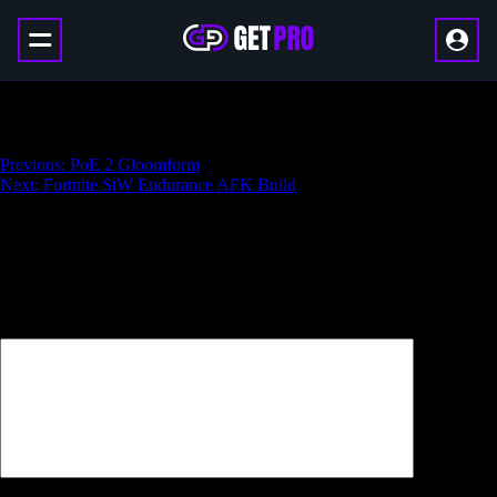
PoE 2 Glowswarm
Навигация
Previous:
PoE 2 Gloomform
Next:
Fortnite StW Endurance AFK Build
по
записям
Добавить комментарий
Ваш адрес email не будет опубликован.
Обязательные поля
помечены
*
Комментарий
*