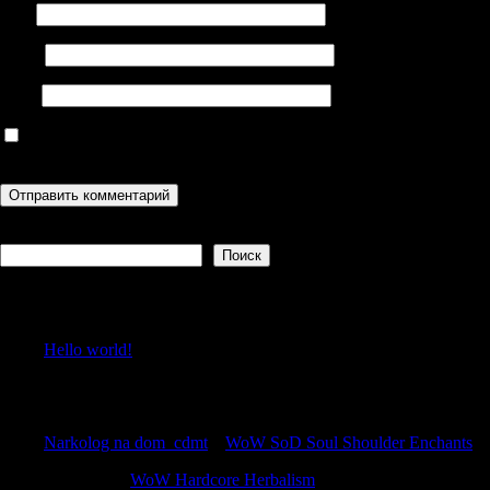
Имя
Email
Сайт
Сохранить моё имя, email и адрес сайта в этом браузере для
последующих моих комментариев.
Поиск
Поиск
Recent Posts
Hello world!
Recent Comments
Narkolog na dom_cdmt
к
WoW SoD Soul Shoulder Enchants
Jamiemag
к
WoW Hardcore Herbalism