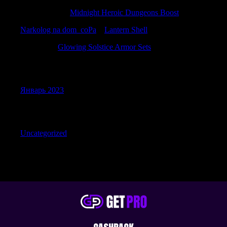
WilliamSoria
к
Midnight Heroic Dungeons Boost
Narkolog na dom_coPa
к
Lantern Shell
DavidBit
к
Glowing Solstice Armor Sets
Archives
Январь 2023
Categories
Uncategorized