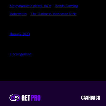
Mejdynarodnie plateji_thOr
к
Bonds Farming
Robertquits
к
The Darkness Marksman Rifle
Archives
Январь 2023
Categories
Uncategorized
CASHBACK