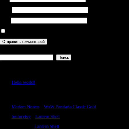
Email
Сайт
Сохранить моё имя, email и адрес сайта в этом браузере дл
Поиск
Поиск
Recent Posts
Hello world!
Recent Comments
Mariam Nostro
к
WoW Pandaria Classic Gold
bruluryivy
к
Lantern Shell
Jamiemag
к
Lantern Shell