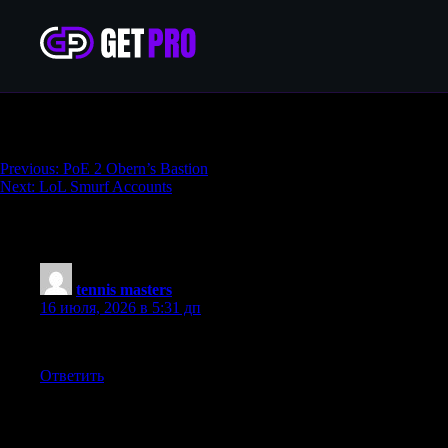
PoE 2 Olrovasara
Навигация
Previous:
PoE 2 Obern’s Bastion
Next:
LoL Smurf Accounts
по
записям
One thought on “
PoE 2 Olrovasara
”
tennis masters
:
16 июля, 2026 в 5:31 дп
Solid points throughout. I hadn’t thought about poe olrovasara
Ответить
Добавить комментарий