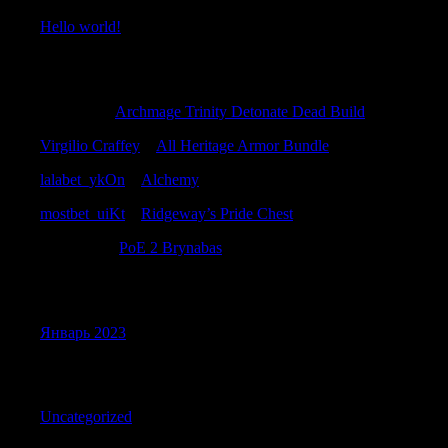
Hello world!
Recent Comments
LarryHef
к
Archmage Trinity Detonate Dead Build
Virgilio Craffey
к
All Heritage Armor Bundle
lalabet_ykOn
к
Alchemy
mostbet_uiKt
к
Ridgeway’s Pride Chest
ErnestKal
к
PoE 2 Brynabas
Archives
Январь 2023
Categories
Uncategorized