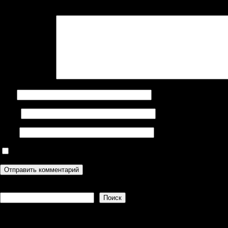
Ваш адрес email не будет опубликован.
Обязательные поля поме
Комментарий
*
Имя
Email
Сайт
Сохранить моё имя, email и адрес сайта в этом браузере дл
Поиск
Поиск
Recent Posts