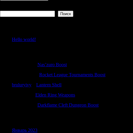
Поиск
Поиск
Recent Posts
Hello world!
Recent Comments
Richarddut
к
Nas’zuro Boost
RobertTrato
к
Rocket League Tournaments Boost
bruluryivy
к
Lantern Shell
ErnestKal
к
Elden Ring Weapons
Davidemili
к
Darkflame Cleft Dungeon Boost
Archives
Январь 2023