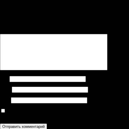
Добавить комментарий
Ваш адрес email не будет опубликован.
Обязательные поля
помечены
*
Комментарий
*
Имя
Email
Сайт
Сохранить моё имя, email и адрес сайта в этом браузере для
последующих моих комментариев.