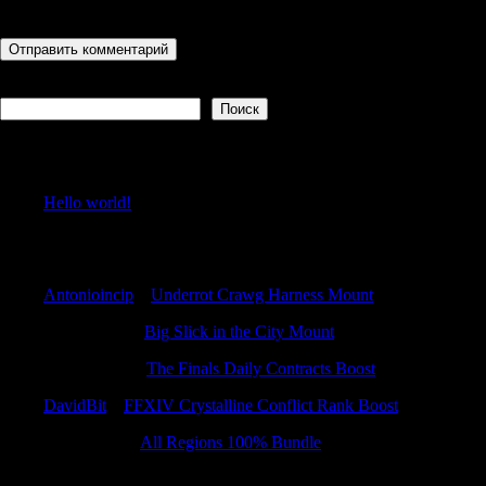
последующих моих комментариев.
Поиск
Поиск
Recent Posts
Hello world!
Recent Comments
Antonioincip
к
Underrot Crawg Harness Mount
Robinquacy
к
Big Slick in the City Mount
Matthewkap
к
The Finals Daily Contracts Boost
DavidBit
к
FFXIV Crystalline Conflict Rank Boost
Justinpeage
к
All Regions 100% Bundle