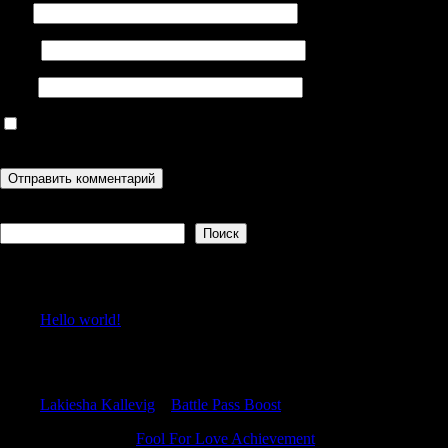
Имя
Email
Сайт
Сохранить моё имя, email и адрес сайта в этом браузере для
последующих моих комментариев.
Поиск
Поиск
Recent Posts
Hello world!
Recent Comments
Lakiesha Kallevig
к
Battle Pass Boost
RonaldBlive
к
Fool For Love Achievement