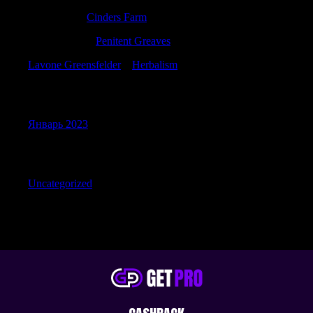
Stewartrex
к
Cinders Farm
TimothyTam
к
Penitent Greaves
Lavone Greensfelder
к
Herbalism
Archives
Январь 2023
Categories
Uncategorized