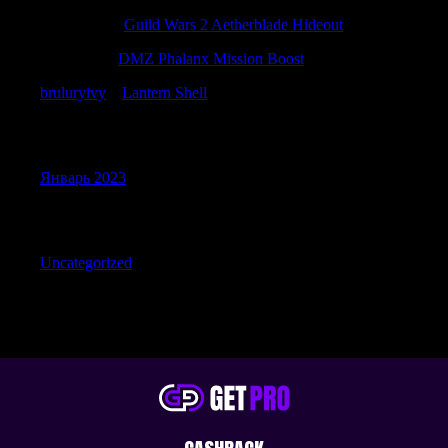
Calebusats
к
Guild Wars 2 Aetherblade Hideout
Jamesfam
к
DMZ Phalanx Mission Boost
bruluryivy
к
Lantern Shell
Archives
Январь 2023
Categories
Uncategorized