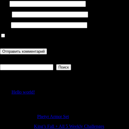
Имя
Email
Сайт
Сохранить моё имя, email и адрес сайта в этом браузере для
последующих моих комментариев.
Поиск
Поиск
Recent Posts
Hello world!
Recent Comments
MichaelLib
к
Phetyr Armor Set
Jamesfam
к
King’s Fall + All 5 Weekly Challenges