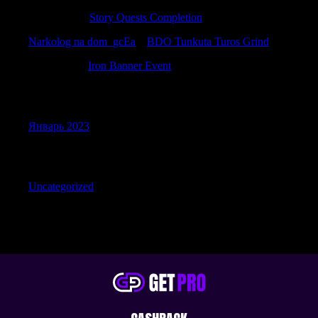
Davidemili
к
Story Quests Completion
Narkolog na dom_gcEa
к
BDO Tunkuta Turos Grind
Stewartrex
к
Iron Banner Event
Archives
Январь 2023
Categories
Uncategorized