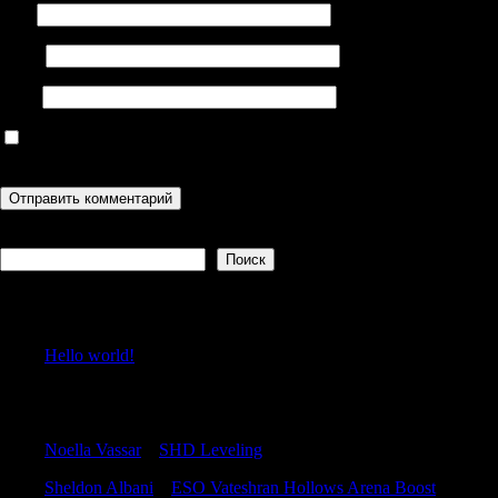
Имя
Email
Сайт
Сохранить моё имя, email и адрес сайта в этом браузере для
последующих моих комментариев.
Поиск
Поиск
Recent Posts
Hello world!
Recent Comments
Noella Vassar
к
SHD Leveling
Sheldon Albani
к
ESO Vateshran Hollows Arena Boost