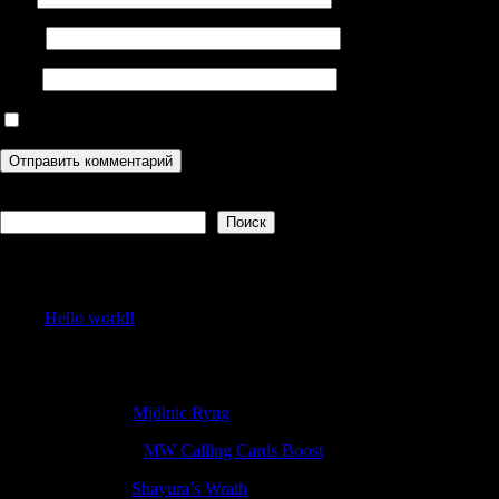
Email
Сайт
Сохранить моё имя, email и адрес сайта в этом браузере дл
Поиск
Поиск
Recent Posts
Hello world!
Recent Comments
ErnestKal
к
Mjölnic Ryng
Robertquits
к
MW Calling Cards Boost
Jamesfam
к
Shayura’s Wrath