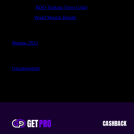
Patrickzef
к
BDO Tunkuta Turos Grind
DavidBit
к
World Mounts Bundle
Archives
Январь 2023
Categories
Uncategorized
CASHBACK