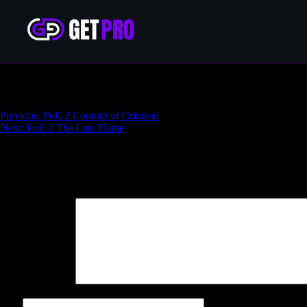
PoE 2 Treefingers
Навигация
Previous:
PoE 2 Couture of Crimson
Next:
PoE 2 The Last Flame
по
записям
Добавить комментарий
Ваш адрес email не будет опубликован.
Обязательные поля поме
Комментарий
*
Имя