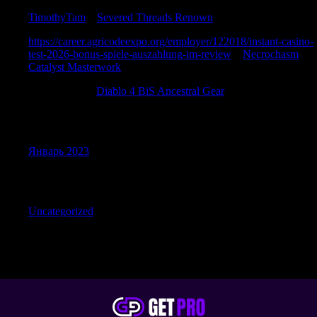
TimothyTam
к
Severed Threads Renown
https://career.agricodeexpo.org/employer/122018/instant-casino-
test-2026-bonus-spiele-auszahlung-im-review
к
Necrochasm
Catalyst Masterwork
RonaldBlive
к
Diablo 4 BiS Ancestral Gear
Archives
Январь 2023
Categories
Uncategorized