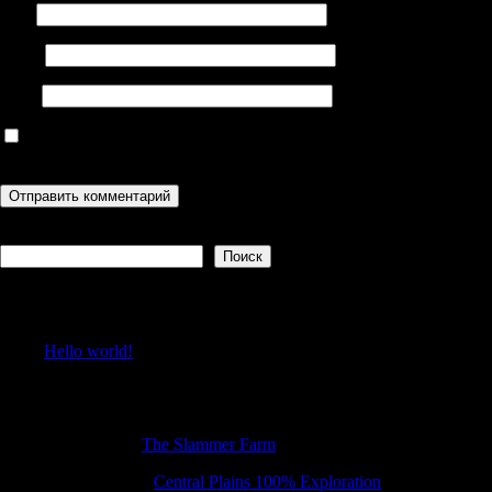
Имя
Email
Сайт
Сохранить моё имя, email и адрес сайта в этом браузере для
последующих моих комментариев.
Поиск
Поиск
Recent Posts
Hello world!
Recent Comments
DarrenWag
к
The Slammer Farm
Charlesseend
к
Central Plains 100% Exploration