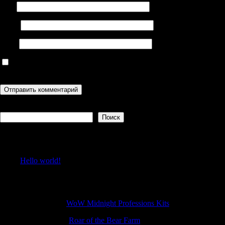
Имя
Email
Сайт
Сохранить моё имя, email и адрес сайта в этом браузере для
последующих моих комментариев.
Поиск
Поиск
Recent Posts
Hello world!
Recent Comments
WilliamKah
к
WoW Midnight Professions Kits
TimothyTam
к
Roar of the Bear Farm