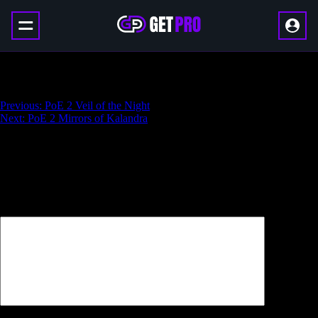
PoE 2 Unique Items
Навигация
Previous:
PoE 2 Veil of the Night
Next:
PoE 2 Mirrors of Kalandra
по
записям
Добавить комментарий
Ваш адрес email не будет опубликован.
Обязательные поля
помечены
*
Комментарий
*