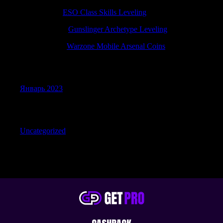
Davidemili
к
ESO Class Skills Leveling
TimothyTam
к
Gunslinger Archetype Leveling
Stephendam
к
Warzone Mobile Arsenal Coins
Archives
Январь 2023
Categories
Uncategorized