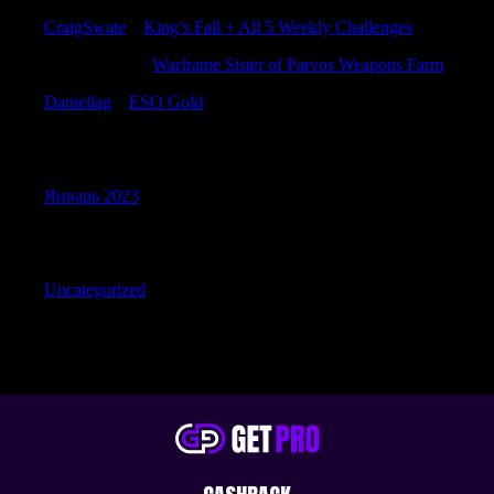
CraigSwate
к
King’s Fall + All 5 Weekly Challenges
Williamviasy
к
Warframe Sister of Parvos Weapons Farm
Daniellag
к
ESO Gold
Archives
Январь 2023
Categories
Uncategorized