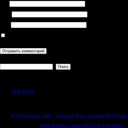
Имя
Email
Сайт
Сохранить моё имя, email и адрес сайта в этом браузере для
последующих моих комментариев.
Поиск
Поиск
Recent Posts
Hello world!
Recent Comments
Lychshie karnizi_ulSl
к
Archmage Trinity Detonate Dead Build
Antonioincip
к
WoW Hardcore Upper Blackrock Spire Boost