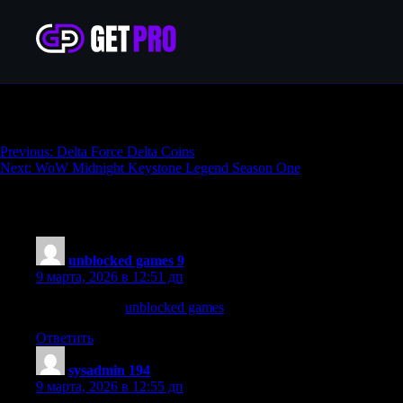
Quinfall Hourly Driving
Навигация
Previous:
Delta Force Delta Coins
Next:
WoW Midnight Keystone Legend Season One
по
записям
2 thoughts on “
Quinfall Hourly Driving
”
unblocked games 9
:
9 марта, 2026 в 12:51 дп
A website with
unblocked games
for free online play. Popular b
Ответить
sysadmin 194
:
9 марта, 2026 в 12:55 дп