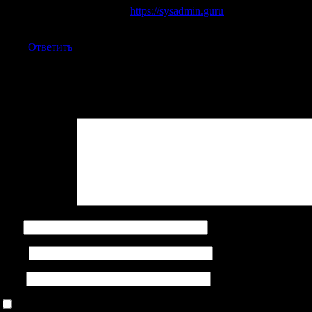
Услуги по настройке
https://sysadmin.guru
и администрирова
техническая поддержка. Помогаем обеспечить стабильную 
Ответить
Добавить комментарий
Ваш адрес email не будет опубликован.
Обязательные поля поме
Комментарий
*
Имя
Email
Сайт
Сохранить моё имя, email и адрес сайта в этом браузере дл