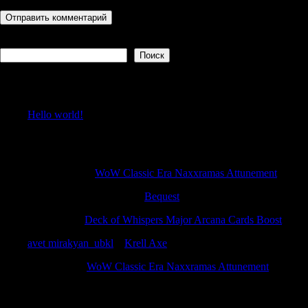
Поиск
Поиск
Recent Posts
Hello world!
Recent Comments
PatrickNinee
к
WoW Classic Era Naxxramas Attunement
vzyat zaym srochno 131
к
Bequest
JohnnyPaf
к
Deck of Whispers Major Arcana Cards Boost
avet mirakyan_ubkl
к
Krell Axe
Richarddut
к
WoW Classic Era Naxxramas Attunement
Archives