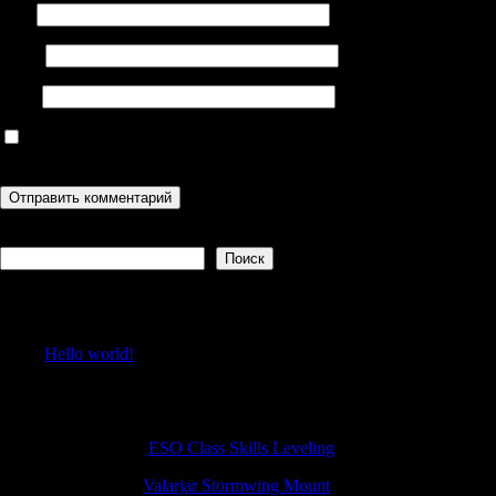
Имя
Email
Сайт
Сохранить моё имя, email и адрес сайта в этом браузере для
последующих моих комментариев.
Поиск
Поиск
Recent Posts
Hello world!
Recent Comments
BradleyGub
к
ESO Class Skills Leveling
MichaelLib
к
Valarjar Stormwing Mount