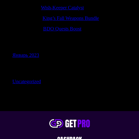
Edwinnuate
к
Wish-Keeper Catalyst
Randallcarse
к
King’s Fall Weapons Bundle
JohnnyWAG
к
BDO Quests Boost
Archives
Январь 2023
Categories
Uncategorized