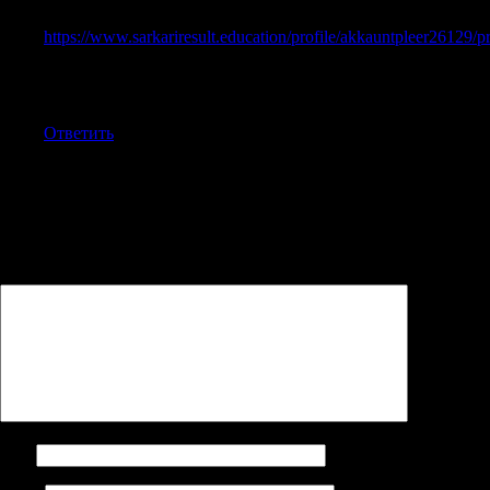
Apres plusieurs comparaisons blackjack en direct sur
https://www.sarkariresult.education/profile/akkauntpleer26129/pr
quand je cherche des free spins, et les promotions changent
presque chaque semaine. Les applications mobiles deviennent
tres populaires actuellement.
Ответить
Добавить комментарий
Ваш адрес email не будет опубликован.
Обязательные поля
помечены
*
Комментарий
*
Имя