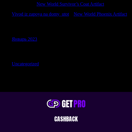
Stewartrex
к
New World Survivor’s Coat Artifact
Vivod iz zapoya na domy_utot
к
New World Phoenix Artifact
Archives
Январь 2023
Categories
Uncategorized
CASHBACK