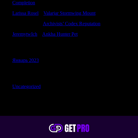
Completion
Larissa Rosel
к
Valarjar Stormwing Mount
Antonioincip
к
Archivists’ Codex Reputation
JeremytwIch
к
Ankha Hunter Pet
Archives
Январь 2023
Categories
Uncategorized