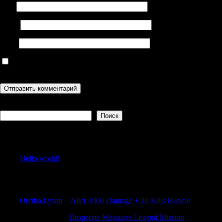
Имя
Email
Сайт
Сохранить моё имя, email и адрес сайта в этом браузере для
последующих моих комментариев.
Поиск
Поиск
Recent Posts
Hello world!
Recent Comments
Oretha Lyson
к
Alter 4000 Damage + 20 Kills Bundle
Antonioincip
к
Desperate Measures Legend Mission