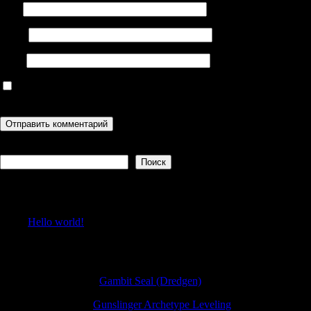
Имя
Email
Сайт
Сохранить моё имя, email и адрес сайта в этом браузере для
последующих моих комментариев.
Поиск
Поиск
Recent Posts
Hello world!
Recent Comments
Sheldonsouro
к
Gambit Seal (Dredgen)
BradleyGub
к
Gunslinger Archetype Leveling