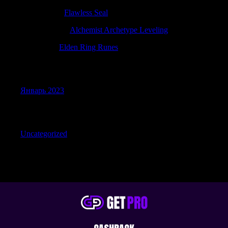
ThomasJes
к
Flawless Seal
Randallcarse
к
Alchemist Archetype Leveling
Petergow
к
Elden Ring Runes
Archives
Январь 2023
Categories
Uncategorized