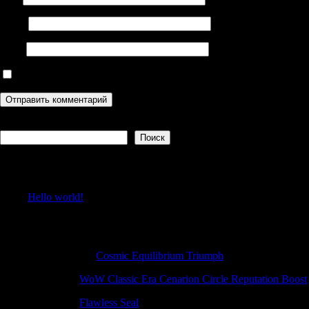
Email
Сайт
Сохранить моё имя, email и адрес сайта в этом браузере дл
Поиск
Поиск
Recent Posts
Hello world!
Recent Comments
Antonioincip
к
Cosmic Equilibrium Triumph
LarryHef
к
WoW Classic Era Cenarion Circle Reputation Boost
LarryHef
к
Flawless Seal