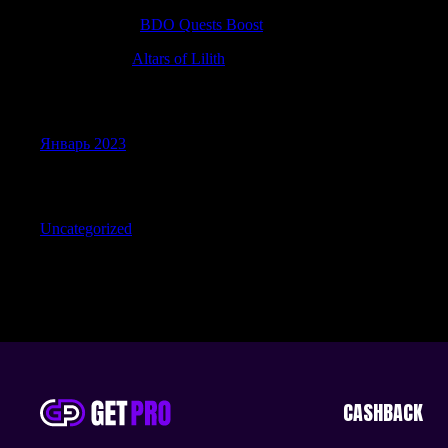
Charlesseend
к
BDO Quests Boost
WilliamKah
к
Altars of Lilith
Archives
Январь 2023
Categories
Uncategorized
CASHBACK