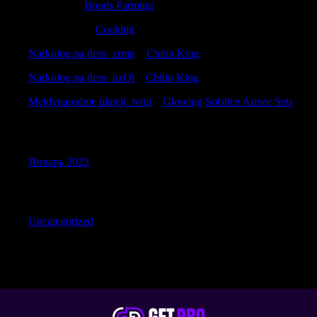
ErnestKal
к
Bonds Farming
Matthewkap
к
Cooking
Narkolog na dom_zrmn
к
Chitin King
Narkolog na dom_uzOl
к
Chitin King
Mejdynarodnie plateji_ivmi
к
Glowing Solstice Armor Sets
Archives
Январь 2023
Categories
Uncategorized