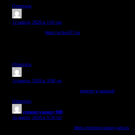
Ответить
Georgeelefe
:
12 марта, 2026 в 1:01 пп
Любишь азарт?
https://school57.ru
предлагает
разнообразные игровые автоматы, настольные игры и
интересные бонусные программы. Платформа создана для
комфортной игры и предлагает широкий выбор
развлечений.
Ответить
Howardineri
:
14 марта, 2026 в 3:08 дп
ремонт ванны санузла под ключ
ремонт в ванной
Ответить
remont-vannoy 988
:
16 марта, 2026 в 5:50 пп
ремонт ванной комнаты цена
https://remont-vannoy-spb.ru