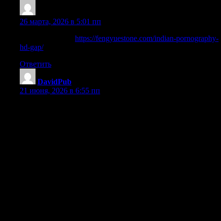
Arlencaw
:
26 марта, 2026 в 5:01 пп
Learn more here:
https://fengyuestone.com/indian-pornography-
hd-gap/
Ответить
DavidPub
:
21 июня, 2026 в 6:55 пп
Алкогольная зависимость — серьёзная болезнь, которая
часто сопровождается длительными запоями. Симптомы
интоксикации этанолом требуют немедленного
медицинского вмешательства. Признаки, при которых
нужно вызывать врача на дом: сильная рвота, скачки
артериального давления, бессонница, тревожность,
тремор, спутанность сознания. Если вовремя не начать
лечение алкоголизма, могут развиться алкогольный
психоз, делирий, серьёзные нарушения работы сердечно-
сосудистой и нервной систем. Квалифицированная
помощь на дому позволяет быстро снять абстинентный
синдром и нормализовать самочувствие. Наш врач-
нарколог приедет в течение 30–60 минут, проведёт осмотр,