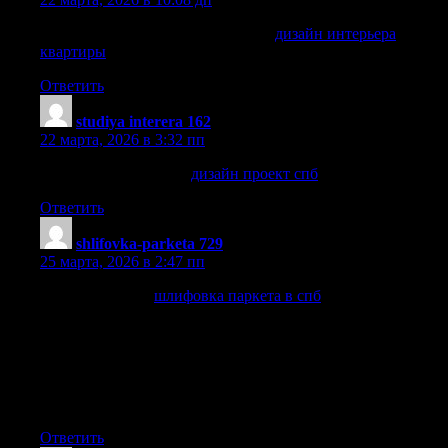
дизайн интерьера квартиры 30 кв
дизайн интерьера
квартиры
Ответить
studiya interera 162
:
22 марта, 2026 в 3:32 пп
разработка интерьера
дизайн проект спб
Ответить
shlifovka-parketa 729
:
25 марта, 2026 в 2:47 пп
Старый паркет?
шлифовка паркета в спб
профессиональное восстановление деревянного пола без
пыли и лишних затрат. Удаляем царапины, потемнения и
старое покрытие, возвращаем гладкость и естественный
цвет. Используем современное оборудование, выполняем
циклевку, шлифовку и лакировку паркета под ключ с
гарантией качества и точным соблюдением сроков.
Ответить