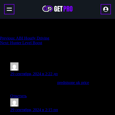
Skyriding Glyphs Boost
Навигация
Previous:
ABI Hourly Driving
Next:
Hunter Level Boost
по
записям
22 thoughts on “
Skyriding Glyphs Boost
”
Josephneats
:
29 сентября, 2024 в 2:22 дп
prednisone over the counter:
prednisone uk price
— non
prescription prednisone 20mg
Ответить
Josephneats
:
29 сентября, 2024 в 2:15 пп