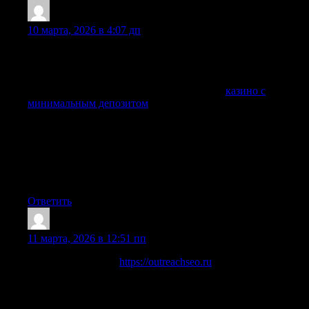
TimothyMenry
:
10 марта, 2026 в 4:07 дп
Иногда не хочется сразу вносить крупную сумму —
особенно если вы только присматриваетесь к площадке
или просто хотите спокойно протестировать выводы и
игру. В таких случаях отлично выручают
казино с
минимальным депозитом
: можно начать с небольшого
взноса, понять, как работает касса, какие платежные
методы проходят, и насколько адекватны условия по
бонусам. В нашем Telegram мы регулярно собираем
актуальные варианты, отмечаем минималки по депозиту,
нюансы по лимитам и подсказываем, где реально удобно
стартовать без лишних рисков и неприятных сюрпризов.
Ответить
outreachseo 499
:
11 марта, 2026 в 12:51 пп
Качественное SEO
https://outreachseo.ru
продвижение сайта
для бизнеса. Наши специалисты предлагают эффективные
решения для роста позиций в поисковых системах.
Подробнее об услугах и стратегиях можно узнать на сайте