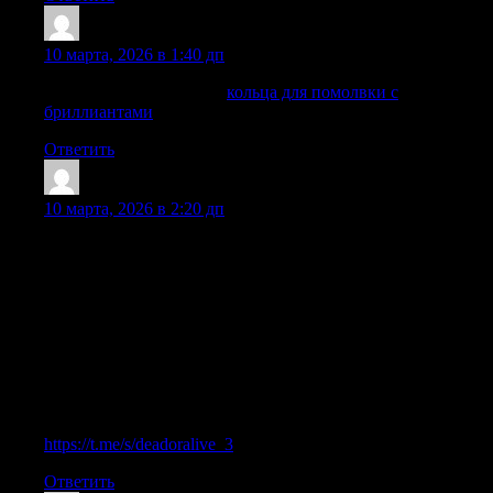
ChesterCot
:
10 марта, 2026 в 1:40 дп
кольцо с камнями цены
кольца для помолвки с
бриллиантами
Ответить
ThomasMot
:
10 марта, 2026 в 2:20 дп
Мы сделали отдельную Telegram-группу по Dead or Alive 3,
потому что слот специфичный и “характерный”: у кого-то
он заходит на дистанции, у кого-то — только в отдельные
сессии, и как раз такие детали интереснее обсуждать
вместе. Внутри — живые разговоры про механику и
бонуски, скрины результатов, мини-разборы “что было до
бонуса и как отыграло”, впечатления по разным ставкам и
частые вопросы новичков. Если хотите быть в контексте,
смотреть, что у людей происходит прямо сейчас, и не
играть в одиночку — присоединяйтесь:
https://t.me/s/deadoralive_3
Ответить