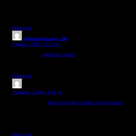
систем, настройка сетей, обслуживание серверной
инфраструктуры, защита данных и техническая
поддержка. Помогаем обеспечить стабильную работу IT-
систем.
Ответить
unblocked games 290
:
9 марта, 2026 в 3:22 дп
A website with
unblocked games
for free online play. Popular
browser games, arcades, platformers, racing games, and puzzles
are available with no downloads or restrictions on any device.
Ответить
CliftonClats
:
10 марта, 2026 в 1:28 дп
Find out the exact
https://www.the-weather-in-budva.com
today.
Detailed 7- and 10-day forecasts, including temperature, wind,
precipitation, humidity, and pressure. Up-to-date weather
information for Budva on the Adriatic coast for tourists and
residents.
Ответить