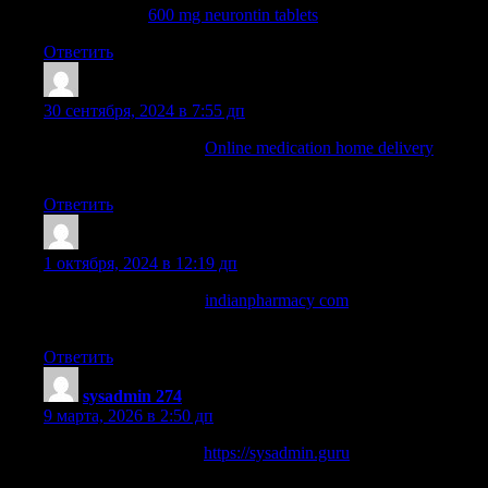
neurontin 100:
600 mg neurontin tablets
— neurontin buy online
Ответить
TimothyBlAra
:
30 сентября, 2024 в 7:55 дп
india online pharmacy:
Online medication home delivery
—
indian pharmacy online
Ответить
TimothyBlAra
:
1 октября, 2024 в 12:19 дп
india online pharmacy:
indianpharmacy com
— top online
pharmacy india
Ответить
sysadmin 274
:
9 марта, 2026 в 2:50 дп
Услуги по настройке
https://sysadmin.guru
и
администрированию серверов и компьютеров. Установка