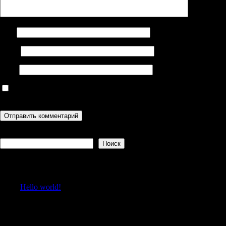
Имя
Email
Сайт
Сохранить моё имя, email и адрес сайта в этом браузере для
последующих моих комментариев.
Поиск
Поиск
Recent Posts
Hello world!
Recent Comments