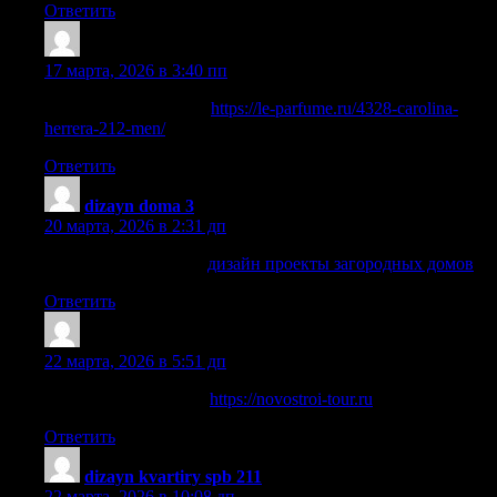
Ответить
Geralddom
:
17 марта, 2026 в 3:40 пп
Посмотреть на сайте:
https://le-parfume.ru/4328-carolina-
herrera-212-men/
Ответить
dizayn doma 3
:
20 марта, 2026 в 2:31 дп
дизайн проекта дома
дизайн проекты загородных домов
Ответить
JoshuaKah
:
22 марта, 2026 в 5:51 дп
Обновления по теме:
https://novostroi-tour.ru
Ответить
dizayn kvartiry spb 211
:
22 марта, 2026 в 10:08 дп