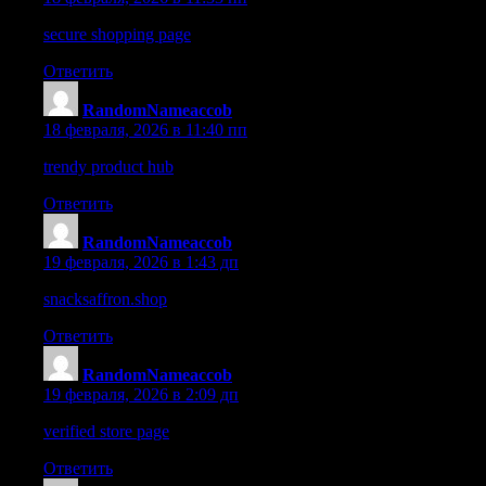
secure shopping page
– Everything loads smoothly and the site f
Ответить
RandomNameaccob
:
18 февраля, 2026 в 11:40 пп
trendy product hub
– The entire buying journey was smooth and 
Ответить
RandomNameaccob
:
19 февраля, 2026 в 1:43 дп
snacksaffron.shop
– Everything looks fresh and the product detail
Ответить
RandomNameaccob
:
19 февраля, 2026 в 2:09 дп
verified store page
– I didn’t have to search long to find the exac
Ответить