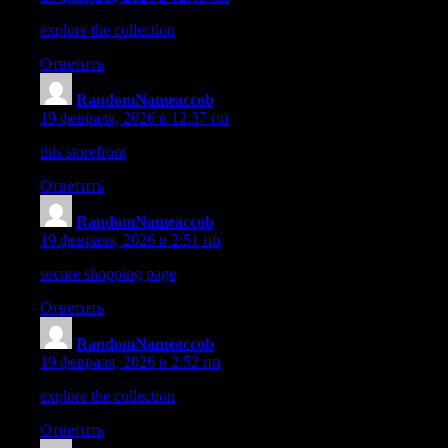
explore the collection
– The store offers fair rates that are in line 
Ответить
RandomNameaccob
:
19 февраля, 2026 в 12:37 пп
this storefront
– Smooth navigation and a bright, colorful layout
Ответить
RandomNameaccob
:
19 февраля, 2026 в 2:51 пп
secure shopping page
– The order process was straightforward a
Ответить
RandomNameaccob
:
19 февраля, 2026 в 2:52 пп
explore the collection
– Notifications and details streamlined the
Ответить