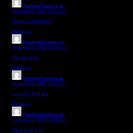
RandomNameaccob
:
19 февраля, 2026 в 3:52 дп
browse products here
– The offers here are unique and really har
Ответить
RandomNameaccob
:
19 февраля, 2026 в 4:36 дп
visit this shop
– The interface feels intuitive and well organized 
Ответить
RandomNameaccob
:
19 февраля, 2026 в 6:03 дп
exclusive deals link
– Redeeming offers takes just a moment and 
Ответить
RandomNameaccob
:
19 февраля, 2026 в 7:04 дп
check it out here
– Pages load instantly and the inventory is reall