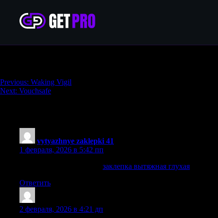
Sleepless
Навигация
Previous:
Waking Vigil
Next:
Vouchsafe
по
записям
2 652 thoughts on “
Sleepless
”
vytyazhnye zaklepki 41
:
1 февраля, 2026 в 5:42 пп
заклепка вытяжная 7337
заклепка вытяжная глухая
Ответить
NelsonGlArl
:
2 февраля, 2026 в 4:21 дп