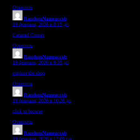
Ответить
RandomNameaccob
:
19 февраля, 2026 в 8:15 дп
Caramel Corner
– Browsing is simple and the sweet treats are we
Ответить
RandomNameaccob
:
19 февраля, 2026 в 9:35 дп
explore the shop
– My question was answered quickly and the fi
Ответить
RandomNameaccob
:
19 февраля, 2026 в 10:26 дп
click to browse
– Checkout was quick and the website gives a saf
Ответить
RandomNameaccob
:
19 февраля, 2026 в 12:09 пп