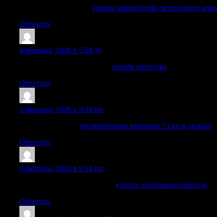
Попробовал зайти на
кракен маркетплейс через новое зерк
Ответить
Williamcaw
:
4 февраля, 2026 в 5:24 дп
ландшафтный дизайн дома
дизайн коттеджа
Ответить
CarlosNal
:
4 февраля, 2026 в 9:49 пп
дизайн квартиры
двухкомнатная квартира 53 кв м дизайн
Ответить
WalterRic
:
6 февраля, 2026 в 9:31 пп
лучшие полотенцесушители
купить полотенцесушитель
Ответить