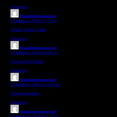
Ответить
RandomNameaccob
:
18 февраля, 2026 в 7:21 дп
Vendor Velvet Corner
– Easy site flow, products are visible, and 
Ответить
RandomNameaccob
:
18 февраля, 2026 в 9:50 дп
Venverra Web Shop
– Modern design, selection is appealing, and
Ответить
RandomNameaccob
:
18 февраля, 2026 в 12:18 пп
Venvira Boutique
– Nice first impression, clean design and smoo
Ответить
RandomNameaccob
:
18 февраля, 2026 в 11:33 пп