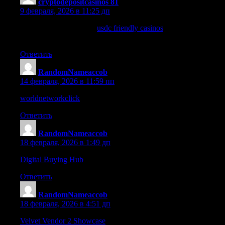
cryptodepositcasinos 81
:
9 февраля, 2026 в 11:25 дп
Do you love gambling?
usdc friendly casinos
allow you to play on
platforms.
Ответить
RandomNameaccob
:
14 февраля, 2026 в 11:59 пп
worldnetworkclick
– Making professional connections is effortle
Ответить
RandomNameaccob
:
18 февраля, 2026 в 1:49 дп
Digital Buying Hub
– Well-organized and interactive, perfect for
Ответить
RandomNameaccob
:
18 февраля, 2026 в 4:51 дп
Velvet Vendor 2 Showcase
– Found online, seems trustworthy wi