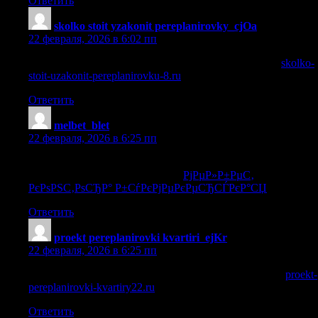
Ответить
skolko stoit yzakonit pereplanirovky_cjOa
:
22 февраля, 2026 в 6:02 пп
сколько стоит оформить перепланировку квартиры
skolko-
stoit-uzakonit-pereplanirovku-8.ru
.
Ответить
melbet_blet
:
22 февраля, 2026 в 6:25 пп
РјРµР»Р±РµС‚ РєРѕРЅС‚РѕСЂР°
Р±СѓРєРјРµРєРµСЂСЃРєР°СЏ
РјРµР»Р±РµС‚
РєРѕРЅС‚РѕСЂР° Р±СѓРєРјРµРєРµСЂСЃРєР°СЏ
.
Ответить
proekt pereplanirovki kvartiri_ejKr
:
22 февраля, 2026 в 6:25 пп
заказать проект перепланировки квартиры в москве
proekt-
pereplanirovki-kvartiry22.ru
.
Ответить