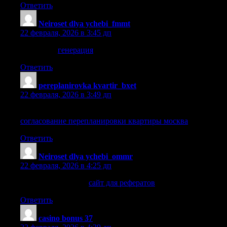
Ответить
Neiroset dlya ychebi_fmmt
:
22 февраля, 2026 в 3:45 дп
генерация
генерация
.
Ответить
pereplanirovka kvartir_bxet
:
22 февраля, 2026 в 3:49 дп
согласование перепланировки квартиры москва
согласование перепланировки квартиры москва
.
Ответить
Neiroset dlya ychebi_ommr
:
22 февраля, 2026 в 4:25 дп
сайт для рефератов
сайт для рефератов
.
Ответить
casino bonus 37
: