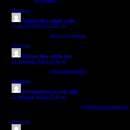
ии реферат
ии реферат
.
Ответить
Neiroset dlya ychebi_xcMr
:
21 февраля, 2026 в 11:37 пп
нейросеть реферат
нейросеть реферат
.
Ответить
Neiroset dlya ychebi_simt
:
22 февраля, 2026 в 12:44 дп
нейросеть реферат
нейросеть реферат
.
Ответить
pereplanirovka kvartir_pfet
:
22 февраля, 2026 в 12:49 дп
перепланировка квартиры москва
pereplanirovka-kvartir9.ru
.
Ответить