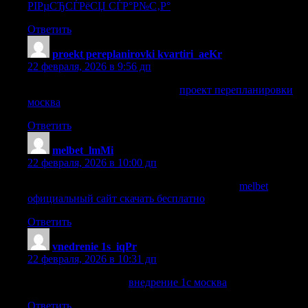
РІРµСЂСЃРёСЏ СЃР°Р№С‚Р°
.
Ответить
proekt pereplanirovki kvartiri_aeKr
:
22 февраля, 2026 в 9:56 дп
проект перепланировки москва
проект перепланировки
москва
.
Ответить
melbet_lmMi
:
22 февраля, 2026 в 10:00 дп
melbet официальный сайт скачать бесплатно
melbet
официальный сайт скачать бесплатно
.
Ответить
vnedrenie 1s_iqPr
:
22 февраля, 2026 в 10:31 дп
внедрение 1с москва
внедрение 1с москва
.
Ответить