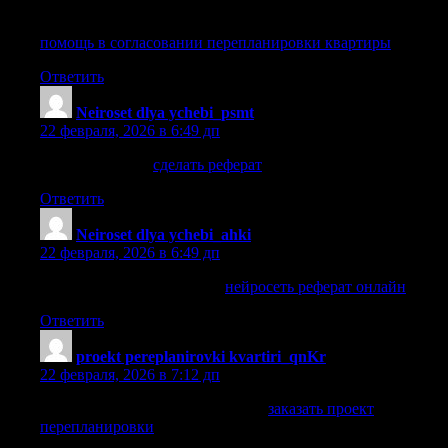
помощь в согласовании перепланировки квартиры
помощь в согласовании перепланировки квартиры
.
Ответить
Neiroset dlya ychebi_psmt
:
22 февраля, 2026 в 6:49 дп
сделать реферат
сделать реферат
.
Ответить
Neiroset dlya ychebi_ahki
:
22 февраля, 2026 в 6:49 дп
нейросеть реферат онлайн
нейросеть реферат онлайн
.
Ответить
proekt pereplanirovki kvartiri_qnKr
:
22 февраля, 2026 в 7:12 дп
заказать проект перепланировки
заказать проект
перепланировки
.