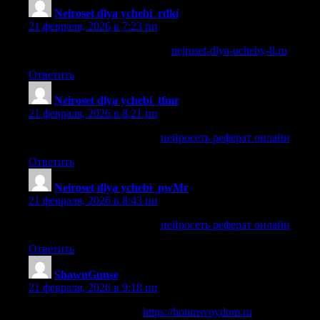
Neiroset dlya ychebi_rdki
:
21 февраля, 2026 в 7:23 пп
нейросеть онлайн для учебы
nejroset-dlya-ucheby-8.ru
.
Ответить
Neiroset dlya ychebi_tfmr
:
21 февраля, 2026 в 8:21 пп
нейросеть реферат онлайн
нейросеть реферат онлайн
.
Ответить
Neiroset dlya ychebi_pwMr
:
21 февраля, 2026 в 8:43 пп
нейросеть реферат онлайн
нейросеть реферат онлайн
.
Ответить
ShawnGunse
:
21 февраля, 2026 в 9:18 пп
Всё про строительство
https://hotimsvoydom.ru
и ремонт —