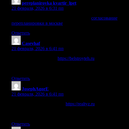
pereplanirovka kvartir_lpet
:
21 февраля, 2026 в 6:31 пп
согласование перепланировки в москве
согласование
перепланировки в москве
.
Ответить
Caseyhaf
:
21 февраля, 2026 в 6:41 пп
Все о ремонте квартир
https://belstroyteh.ru
и отделке
помещений — практические инструкции, обзоры
материалов и современные решения для интерьера.
Ответить
JosephAgorE
:
21 февраля, 2026 в 6:41 пп
Зарубежная недвижимость
https://realtyz.ru
актуальные
предложения в Европе, Азии и на побережье. Информация
о ценах, налогах, ВНЖ и инвестиционных возможностях.
Ответить