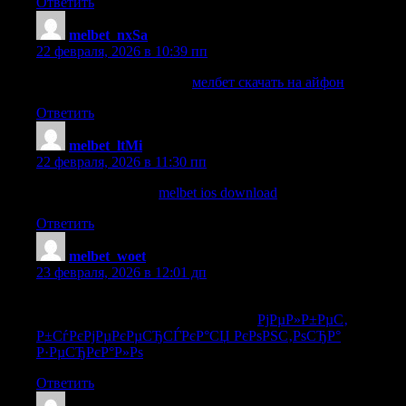
Ответить
melbet_nxSa
:
22 февраля, 2026 в 10:39 пп
мелбет скачать на айфон
мелбет скачать на айфон
.
Ответить
melbet_ltMi
:
22 февраля, 2026 в 11:30 пп
melbet ios download
melbet ios download
.
Ответить
melbet_woet
:
23 февраля, 2026 в 12:01 дп
РјРµР»Р±РµС‚ Р±СѓРєРјРµРєРµСЂСЃРєР°СЏ
РєРѕРЅС‚РѕСЂР° Р·РµСЂРєР°Р»Рѕ
РјРµР»Р±РµС‚
Р±СѓРєРјРµРєРµСЂСЃРєР°СЏ РєРѕРЅС‚РѕСЂР°
Р·РµСЂРєР°Р»Рѕ
.
Ответить