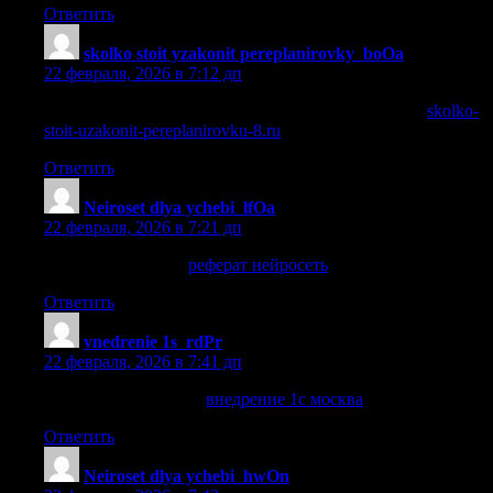
Ответить
skolko stoit yzakonit pereplanirovky_boOa
:
22 февраля, 2026 в 7:12 дп
сколько стоит перепланировка квартиры в москве
skolko-
stoit-uzakonit-pereplanirovku-8.ru
.
Ответить
Neiroset dlya ychebi_lfOa
:
22 февраля, 2026 в 7:21 дп
реферат нейросеть
реферат нейросеть
.
Ответить
vnedrenie 1s_rdPr
:
22 февраля, 2026 в 7:41 дп
внедрение 1с москва
внедрение 1с москва
.
Ответить
Neiroset dlya ychebi_hwOn
: