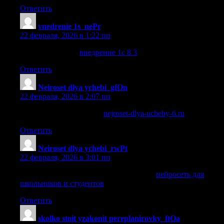
Ответить
vnedrenie 1s_nePr
:
22 февраля, 2026 в 1:22 пп
внедрение 1с 8 3
внедрение 1с 8 3
.
Ответить
Neiroset dlya ychebi_gfOn
:
22 февраля, 2026 в 2:07 пп
ии для учебы студентов
nejroset-dlya-ucheby-6.ru
.
Ответить
Neiroset dlya ychebi_rwPt
:
22 февраля, 2026 в 3:01 пп
нейросеть для школьников и студентов
нейросеть для
школьников и студентов
.
Ответить
skolko stoit yzakonit pereplanirovky_ftOa
: