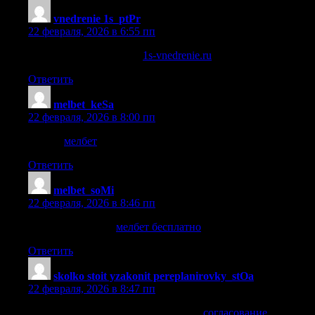
vnedrenie 1s_ptPr
:
22 февраля, 2026 в 6:55 пп
внедрение 1с под ключ
1s-vnedrenie.ru
.
Ответить
melbet_keSa
:
22 февраля, 2026 в 8:00 пп
мелбет
мелбет
.
Ответить
melbet_soMi
:
22 февраля, 2026 в 8:46 пп
мелбет бесплатно
мелбет бесплатно
.
Ответить
skolko stoit yzakonit pereplanirovky_stOa
:
22 февраля, 2026 в 8:47 пп
согласование перепланировки цена
согласование