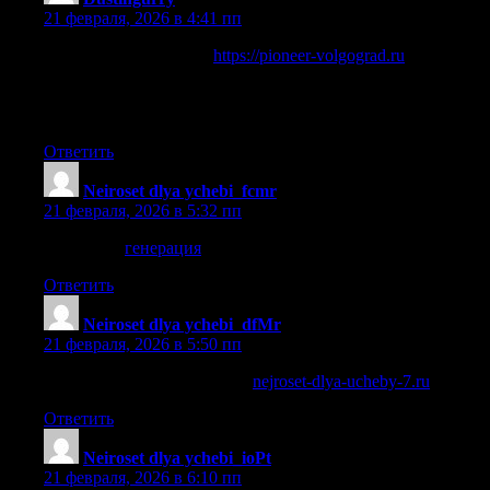
21 февраля, 2026 в 4:41 пп
Портал о жизни в ЖК
https://pioneer-volgograd.ru
инфраструктура, паркинг, детские площадки, охрана и
сервисы. Информация для будущих и действующих
жителей.
Ответить
Neiroset dlya ychebi_fcmr
:
21 февраля, 2026 в 5:32 пп
генерация
генерация
.
Ответить
Neiroset dlya ychebi_dfMr
:
21 февраля, 2026 в 5:50 пп
умная нейросеть для учебы
nejroset-dlya-ucheby-7.ru
.
Ответить
Neiroset dlya ychebi_ioPt
:
21 февраля, 2026 в 6:10 пп