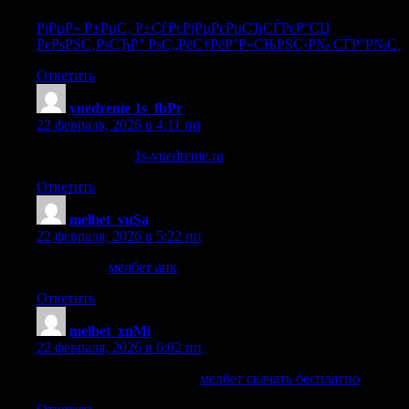
РєРѕРЅС‚РѕСЂР° РѕС„РёС†РёР°Р»СЊРЅС‹Р№ СЃР°Р№С‚
РјРµР» Р±РµС‚ Р±СѓРєРјРµРєРµСЂСЃРєР°СЏ
РєРѕРЅС‚РѕСЂР° РѕС„РёС†РёР°Р»СЊРЅС‹Р№ СЃР°Р№С‚
.
Ответить
vnedrenie 1s_fbPr
:
22 февраля, 2026 в 4:11 пп
внедрение 1с 8
1s-vnedrenie.ru
.
Ответить
melbet_vuSa
:
22 февраля, 2026 в 5:22 пп
мелбет апк
мелбет апк
.
Ответить
melbet_xnMi
:
22 февраля, 2026 в 6:02 пп
мелбет скачать бесплатно
мелбет скачать бесплатно
.