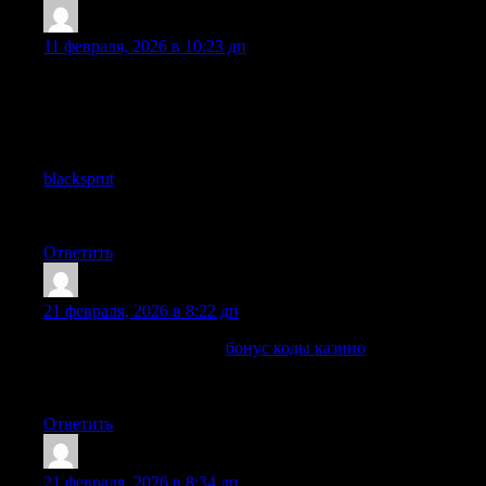
Jamesmox
:
11 февраля, 2026 в 10:23 дп
Всем привет!
Наткнулся на интересную инфу.
Может кому пригодится.
Линк:
blacksprut
Как вам?
Ответить
Dennisutize
:
21 февраля, 2026 в 8:22 дп
Нужны казино бонусы?
бонус коды казино
— бонусы за
регистрацию и пополнение счета. Обзоры предложений и
подробные правила использования кодов.
Ответить
DouglasLog
:
21 февраля, 2026 в 8:34 дп