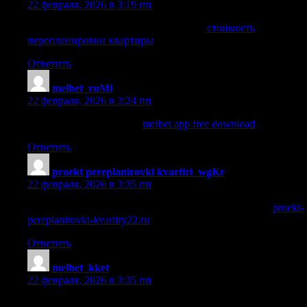
22 февраля, 2026 в 3:19 пп
стоимость перепланировки квартиры
стоимость
перепланировки квартиры
.
Ответить
melbet_ruMi
:
22 февраля, 2026 в 3:24 пп
melbet app free download
melbet app free download
.
Ответить
proekt pereplanirovki kvartiri_wgKr
:
22 февраля, 2026 в 3:35 пп
сделать проект перепланировки квартиры в москве
proekt-
pereplanirovki-kvartiry22.ru
.
Ответить
melbet_kket
:
22 февраля, 2026 в 3:35 пп
РјРµР» Р±РµС‚ Р±СѓРєРјРµРєРµСЂСЃРєР°СЏ