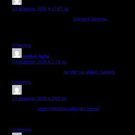
Jesusmak
:
23 февраля, 2026 в 12:07 дп
Онлайн покер Покер онлайн
покерок скачать
—
регулярные турниры, кеш-игры и специальные
предложения для игроков. Обзоры возможностей
платформы и условий участия.
Ответить
melbet_bgSa
:
23 февраля, 2026 в 1:14 дп
мелбет на айфон скачать
мелбет на айфон скачать
.
Ответить
DouglasHat
:
23 февраля, 2026 в 2:03 дп
Slotini uning
https://chickenroadgames.top/uz/
jonli dizayni,
qiziqarli mexanikasi va qoshimcha oyin xususiyatlari bilan sinab
koring. Qoidalar va format haqida hamma narsani bilib oling.
Ответить