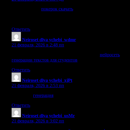
Онлайн покер
покерок скачать
— турниры с крупными
гарантиями, кеш-игры и специальные предложения для
игроков. Обзоры форматов и условий участия.
Ответить
Neiroset dlya ychebi_wdmr
:
21 февраля, 2026 в 2:48 пп
нейросеть генерации текстов для студентов
нейросеть
генерации текстов для студентов
.
Ответить
Neiroset dlya ychebi_xjPt
:
21 февраля, 2026 в 2:53 пп
генерация
генерация
.
Ответить
Neiroset dlya ychebi_usMr
:
21 февраля, 2026 в 3:02 пп