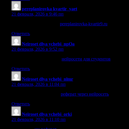
pereplanirovka kvartir_yaet
:
21 февраля, 2026 в 9:46 пп
перепланировка москва
pereplanirovka-kvartir9.ru
.
Ответить
Neiroset dlya ychebi_npOa
:
21 февраля, 2026 в 9:52 пп
нейросети для студентов
нейросети для студентов
.
Ответить
Neiroset dlya ychebi_nlmr
:
21 февраля, 2026 в 11:04 пп
реферат через нейросеть
реферат через нейросеть
.
Ответить
Neiroset dlya ychebi_orki
:
21 февраля, 2026 в 11:10 пп