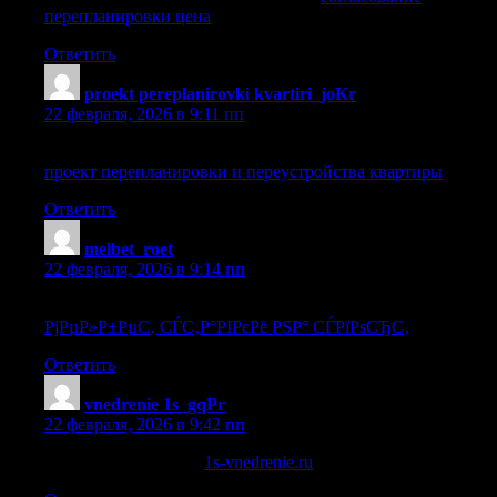
перепланировки цена
.
Ответить
proekt pereplanirovki kvartiri_joKr
:
22 февраля, 2026 в 9:11 пп
проект перепланировки и переустройства квартиры
проект перепланировки и переустройства квартиры
.
Ответить
melbet_roet
:
22 февраля, 2026 в 9:14 пп
РјРµР»Р±РµС‚ СЃС‚Р°РІРєРё РЅР° СЃРїРѕСЂС‚
РјРµР»Р±РµС‚ СЃС‚Р°РІРєРё РЅР° СЃРїРѕСЂС‚
.
Ответить
vnedrenie 1s_gqPr
:
22 февраля, 2026 в 9:42 пп
услуга внедрение 1с
1s-vnedrenie.ru
.