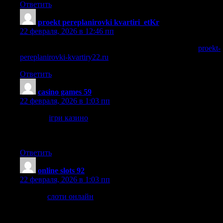
Ответить
proekt pereplanirovki kvartiri_etKr
:
22 февраля, 2026 в 12:46 пп
сделать проект перепланировки квартиры в москве
proekt-
pereplanirovki-kvartiry22.ru
.
Ответить
casino games 59
:
22 февраля, 2026 в 1:03 пп
Онлайн
ігри казино
— великий вибір автоматів, рулетки
та покеру з бонусами та акціями. Огляди, новинки та
спеціальні пропозиції.
Ответить
online slots 92
:
22 февраля, 2026 в 1:03 пп
Грати в
слоти онлайн
— великий каталог автоматів,
бонуси за реєстрацію та регулярні турніри. Інформація про
умови та можливості для гравців.