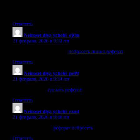
проекты домов, фундаменты, кровля, инженерные
системы и отделка. Практичные советы, инструкции и
современные технологии.
Ответить
Neiroset dlya ychebi_ejOn
:
21 февраля, 2026 в 9:32 пп
нейросеть пишет реферат
нейросеть пишет реферат
.
Ответить
Neiroset dlya ychebi_pePt
:
21 февраля, 2026 в 9:34 пп
сделать реферат
сделать реферат
.
Ответить
Neiroset dlya ychebi_ezmt
:
21 февраля, 2026 в 9:40 пп
реферат нейросеть
реферат нейросеть
.
Ответить