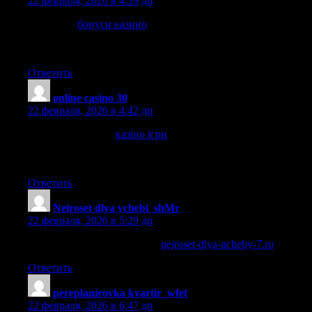
22 февраля, 2026 в 4:39 дп
Найкращі
бонуси казино
— депозитні акції, бездепозитні
пропозиції та турніри із призами. Огляди та порівняння
умов участі.
Ответить
online casino 30
:
22 февраля, 2026 в 4:42 дп
Грати в найкраще
казіно ігри
— широкий вибір автоматів
та настільних ігор, вітальні бонуси та спеціальні
пропозиції. Дізнайтеся про умови участі та актуальні акції.
Ответить
Neiroset dlya ychebi_shMr
:
22 февраля, 2026 в 5:29 дп
умная нейросеть для учебы
nejroset-dlya-ucheby-7.ru
.
Ответить
pereplanirovka kvartir_wfet
:
22 февраля, 2026 в 6:47 дп