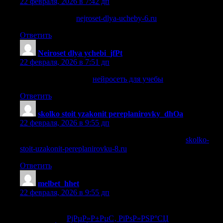
22 февраля, 2026 в 7:42 дп
сделать реферат
nejroset-dlya-ucheby-6.ru
.
Ответить
Neiroset dlya ychebi_jfPt
:
22 февраля, 2026 в 7:51 дп
нейросеть для учебы
нейросеть для учебы
.
Ответить
skolko stoit yzakonit pereplanirovky_dhOa
:
22 февраля, 2026 в 9:55 дп
узаконить перепланировку квартиры стоимость
skolko-
stoit-uzakonit-pereplanirovku-8.ru
.
Ответить
melbet_hhet
:
22 февраля, 2026 в 9:55 дп
РјРµР»Р±РµС‚ РїРѕР»РЅР°СЏ РІРµСЂСЃРёСЏ
СЃР°Р№С‚Р°
РјРµР»Р±РµС‚ РїРѕР»РЅР°СЏ