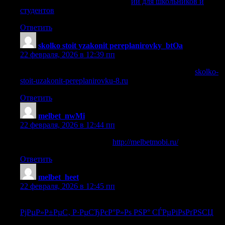
ии для школьников и студентов
ии для школьников и
студентов
.
Ответить
skolko stoit yzakonit pereplanirovky_btOa
:
22 февраля, 2026 в 12:39 пп
сколько стоит перепланировка квартиры в москве
skolko-
stoit-uzakonit-pereplanirovku-8.ru
.
Ответить
melbet_nwMi
:
22 февраля, 2026 в 12:44 пп
melbet app download for ios
http://melbetmobi.ru/
.
Ответить
melbet_heet
:
22 февраля, 2026 в 12:45 пп
РјРµР»Р±РµС‚ Р·РµСЂРєР°Р»Рѕ РЅР° СЃРµРіРѕРґРЅСЏ
РјРµР»Р±РµС‚ Р·РµСЂРєР°Р»Рѕ РЅР° СЃРµРіРѕРґРЅСЏ
.