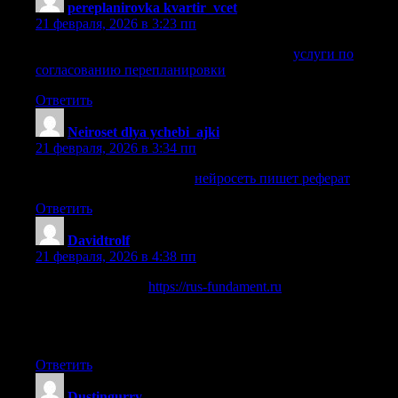
pereplanirovka kvartir_vcet
:
21 февраля, 2026 в 3:23 пп
услуги по согласованию перепланировки
услуги по
согласованию перепланировки
.
Ответить
Neiroset dlya ychebi_ajki
:
21 февраля, 2026 в 3:34 пп
нейросеть пишет реферат
нейросеть пишет реферат
.
Ответить
Davidtrolf
:
21 февраля, 2026 в 4:38 пп
Все о фундаменте
https://rus-fundament.ru
виды оснований,
расчет нагрузки, выбор материалов и этапы строительства.
Практичные советы по заливке ленточного, плитного и
свайного фундамента.
Ответить
Dustingurry
: