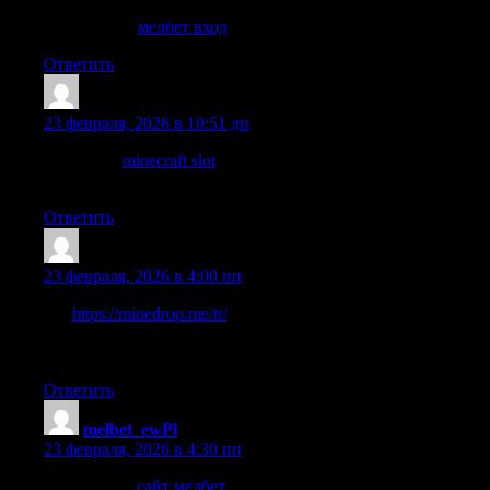
мелбет вход
мелбет вход
.
Ответить
TommyNaila
:
23 февраля, 2026 в 10:51 дп
Discover a
minecraft slot
with an original theme and bonus
features. Learn about the mechanics and gameplay features.
Ответить
Robertweeva
:
23 февраля, 2026 в 4:00 пп
slot
https://minedrop.me/tr/
oyunu, modern grafiklere ve ozgun
bir konsepte sahip. Oyunun format?, bahis secenekleri ve
oynan?s ozellikleri hakkinda daha fazla bilgi edinin.
Ответить
melbet_ewPl
:
23 февраля, 2026 в 4:30 пп
сайт мелбет
сайт мелбет
.