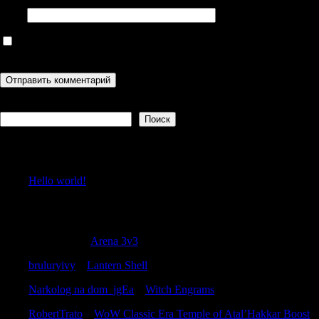
Сайт
Сохранить моё имя, email и адрес сайта в этом браузере для
последующих моих комментариев.
Поиск
Поиск
Recent Posts
Hello world!
Recent Comments
JustinBoult
к
Arena 3v3
bruluryivy
к
Lantern Shell
Narkolog na dom_jgEa
к
Witch Engrams
RobertTrato
к
WoW Classic Era Temple of Atal’Hakkar Boost