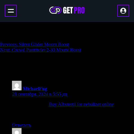
Stonevault Mechsuit Mount Boost
Навигация
Previous:
Silent Glider Mount Boost
Next:
Crowd Pummeler 2-30 Mount Boost
по
записям
5 thoughts on “
Stonevault Mechsuit Mount
Boost
”
MichaelFug
:
28 сентября, 2024 в 5:55 дп
ventolin tablets uk:
Buy Albuterol for nebulizer online
—
ventolin discount
ventolin hfa 90 mcg
Ответить