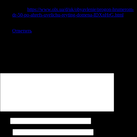
Хороший эффект дают базы форумов и каталогов для
xrumer
https://www.olx.ua/d/uk/obyavlenie/progon-hrumerom-
dr-50-po-ahrefs-uvelichu-reyting-domena-IDXnHrG.html
, если
они тщательно отобраны.
Ответить
Добавить комментарий
Ваш адрес email не будет опубликован.
Обязательные поля
помечены
*
Комментарий
*
Имя
Email