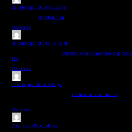
Josephneats
:
29 сентября, 2024 в 5:26 пп
rybelsus cost:
Rybelsus 7mg
— rybelsus generic
Ответить
TimothyBlAra
:
30 сентября, 2024 в 10:18 дп
canada pharmacy reviews:
Pharmacies in Canada that ship to the
US
— canada ed drugs
Ответить
TimothyBlAra
:
1 октября, 2024 в 3:47 дп
mexican mail order pharmacies:
medication from mexico
—
mexico drug stores pharmacies
Ответить
Jacobembon
:
3 марта, 2026 в 2:46 пп