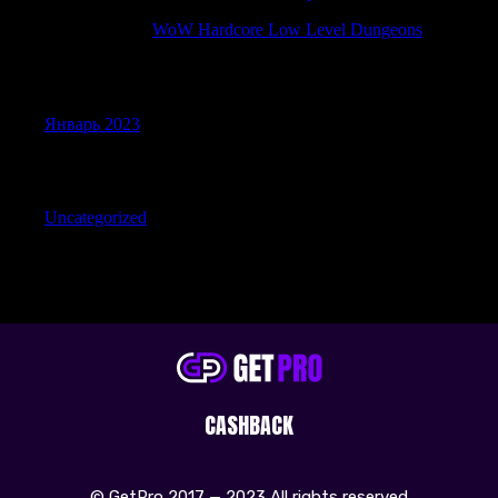
TimothyTam
к
WoW Hardcore Low Level Dungeons
Archives
Январь 2023
Categories
Uncategorized
CASHBACK
© GetPro 2017 — 2023 All rights reserved