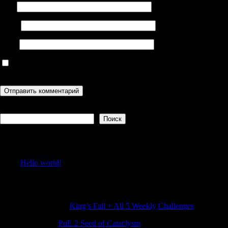
Имя
Email
Сайт
Сохранить моё имя, email и адрес сайта в этом браузере для
последующих моих комментариев.
Поиск
Поиск
Recent Posts
Hello world!
Recent Comments
JeremytwIch
к
King’s Fall + All 5 Weekly Challenges
LarryHef
к
PoE 2 Seed of Cataclysm