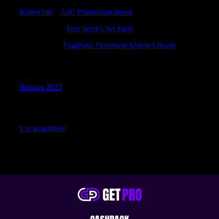
RobertTab
к
AoC Prismarium Boost
RonaldBlive
к
Free Spirit’s Set Farm
Justinpeage
к
FragPunk Placement Matches Boost
Archives
Январь 2023
Categories
Uncategorized