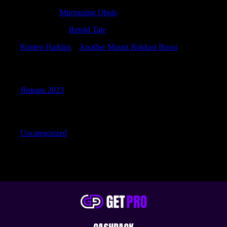
Jacobflilk
к
Murmuring Obols
RonaldBlive
к
Retold Tale
Romeo Harkins
к
Another Mount Rokkon Boost
Archives
Январь 2023
Categories
Uncategorized