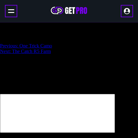
SUROS Regime
Навигация
Previous:
One Trick Camo
Next:
The Catch R5 Farm
по
записям
Добавить комментарий
Ваш адрес email не будет опубликован.
Обязательные поля
помечены
*
Комментарий
*