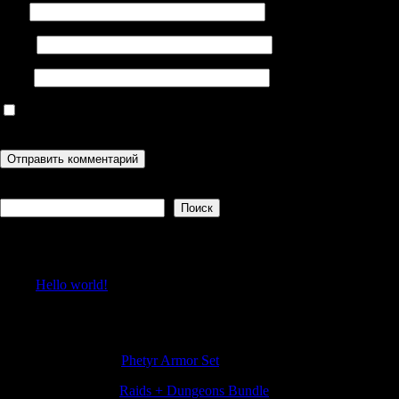
Имя
Email
Сайт
Сохранить моё имя, email и адрес сайта в этом браузере для
последующих моих комментариев.
Поиск
Поиск
Recent Posts
Hello world!
Recent Comments
RonaldBlive
к
Phetyr Armor Set
Stephendam
к
Raids + Dungeons Bundle