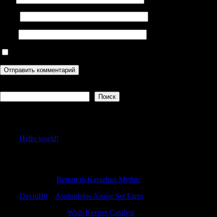
Email
Сайт
Сохранить моё имя, email и адрес сайта в этом браузере дл
Поиск
Поиск
Recent Posts
Hello world!
Recent Comments
Jamesnex
к
Return to Karazhan Mythic
DavidBit
к
Asphodelos Armor Set Farm
Antonioincip
к
Wish-Keeper Catalyst