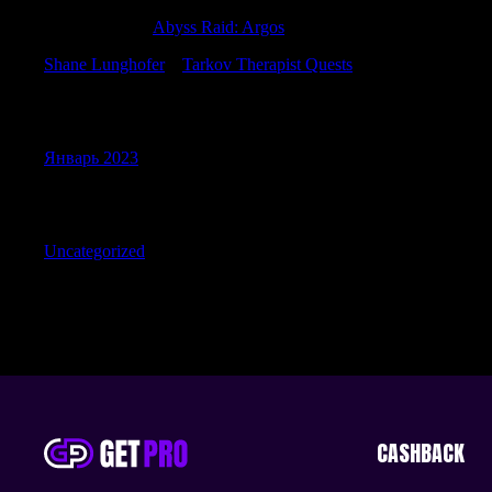
JohnnyWAG
к
Abyss Raid: Argos
Shane Lunghofer
к
Tarkov Therapist Quests
Archives
Январь 2023
Categories
Uncategorized
CASHBACK