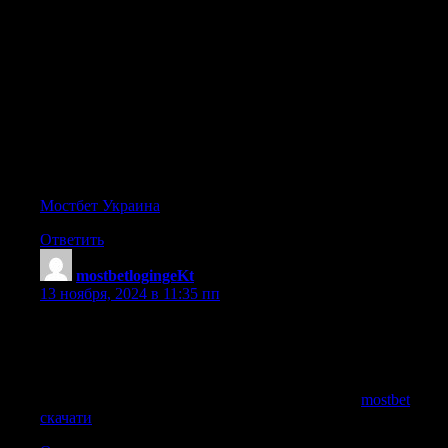
Присоединяйтесь к Mostbet и получите бонус при
регистрации | Ищите надежное онлайн-казино? Мостбет
вам понравится | Mostbet — это широкий выбор
спортивных событий и казино игр | Скачайте официальное
приложение Мостбет и играйте без ограничений |
Официальное зеркало Мостбет обеспечивает надежный
доступ | Проверьте свою удачу в казино Мостбет |
Откройте для себя увлекательный мир ставок с Мостбет |
Скачайте Мостбет на Android для игры без ограничений |
Используйте зеркало Мостбет для доступа в любой момент
Мостбет Украина
Ответить
mostbetlogingeKt
:
13 ноября, 2024 в 11:35 пп
Насолоджуйтеся зручним інтерфейсом та великим
вибором ігор в Mostbet | Легко і зручно – ставки на Mostbet
| Ставки на спорт та казино в Mostbet – все, що вам
потрібно | Грайте та вигравайте з Mostbet у будь-який час |
Mostbet – ваш партнер у світі ставок та казино
mostbet
скачати