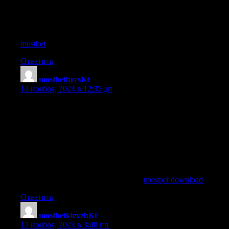
Mostbet Maroc est a la pointe de la technologie | Mostbet
garantit des paiements rapides et sans tracas | Participez aux
evenements sportifs avec des cotes elevees sur Mostbet | Mostbet
Maroc est ideal pour les amateurs de paris sportifs mostbet
mostbet
.
Ответить
mostbetbrrsKt
:
12 ноября, 2024 в 12:35 дп
Registre-se no Mostbet e ganhe bonus para comecar | Aproveite
o cassino ao vivo no Mostbet com dealers reais | Faca suas
apostas esportivas com seguranca no Mostbet | Descubra as
vantagens de apostar no Mostbet | Mostbet e a escolha ideal para
apostas esportivas e cassino | Descubra promocoes e bonus
diarios no Mostbet Brasil | O Mostbet oferece uma ampla gama
de opcoes de apostas | O Mostbet e perfeito para quem quer
apostar com seguranca | Descubra promocoes e bonus diarios no
site Mostbet Brasil mostbet download
mostbet download
.
Ответить
mostbetkievzbKt
:
12 ноября, 2024 в 3:48 пп