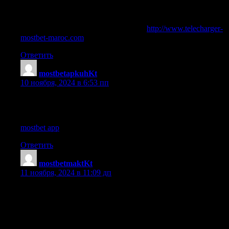
Suivez les evenements sportifs en direct sur Mostbet Maroc |
Mostbet Maroc, une plateforme de confiance pour parier |
Telechargez et commencez a parier avec Mostbet des
aujourd’hui telecharger casino mostbet
http://www.telecharger-
mostbet-maroc.com
.
Ответить
mostbetapkuhKt
:
10 ноября, 2024 в 6:53 пп
Jouez aux jeux de casino en ligne avec l’appli Mostbet |
Explorez les options de jeu sur le casino en ligne Mostbet |
Telechargez l’application pour des paris instantanes mostbet app
mostbet app
.
Ответить
mostbetmaktKt
:
11 ноября, 2024 в 11:09 дп
Des prix competitifs et des bonus exceptionnels sur Mostbet | Le
telechargement de l’application Mostbet est rapide et facile |
Obtenez des bonus d’inscription en rejoignant Mostbet Maroc |
Pariez sur les grands evenements sportifs avec Mostbet | Des
bonus de bienvenue sont disponibles sur Mostbet | La plateforme