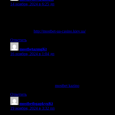
14 ноября, 2024 в 6:25 дп
Mostbet – найкращий вибір для ставок в Україні | Mostbet
UA – ваш надійний букмекер для ставок | Ставки та гра на
mostbet без зусиль | Офіційне дзеркало мостбет для
безпечного доступу | Швидка реєстрація на офіційному
сайті mostbet
http://mostbet-ua-casino.kiev.ua/
Ответить
mostbetazmgKt
:
16 ноября, 2024 в 1:04 дп
Mostbet-ning rasmiy saytida doimiy aksiyalar va bonuslar |
Mostbet — sportga pul tikish va kazino o‘yinlarida birinchi
tanlov | Mostbet O‘zbekiston bozorida yetakchi o‘yin
platformasi | Mostbet-ning mobil ilovasi bilan o‘yinlaringiz
yanada qiziqarli bo‘ladi | Mostbet-da yuqori darajadagi o‘yinlar
va yutuqlarni sinab ko‘ring
mostbet kazino
Ответить
mostbetbgapkyuKt
:
19 ноября, 2024 в 3:32 пп