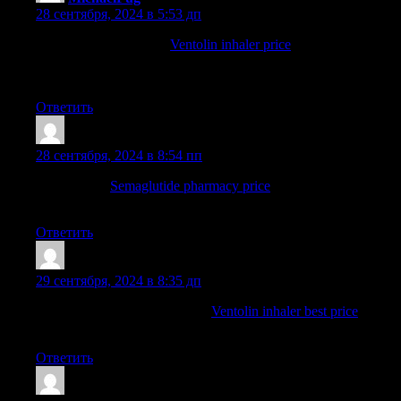
28 сентября, 2024 в 5:53 дп
buy ventolin online uk:
Ventolin inhaler price
— buying ventolin
online
ventolin for sale
Ответить
Josephneats
:
28 сентября, 2024 в 8:54 пп
semaglutide:
Semaglutide pharmacy price
— Buy semaglutide
pills
Ответить
Josephneats
:
29 сентября, 2024 в 8:35 дп
where to buy ventolin generic:
Ventolin inhaler best price
— can
i buy ventolin over the counter nz
Ответить
Josephneats
: