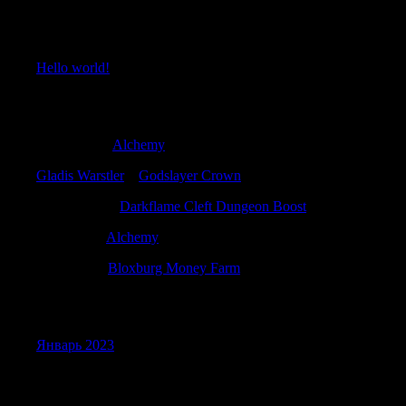
Recent Posts
Hello world!
Recent Comments
Calebusats
к
Alchemy
Gladis Warstler
к
Godslayer Crown
WilliamKah
к
Darkflame Cleft Dungeon Boost
Jamesnex
к
Alchemy
ErnestKal
к
Bloxburg Money Farm
Archives
Январь 2023
Categories