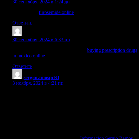
30 сентября, 2024 в 1:24 дп
lasix 100mg:
furosemide online
— lasix generic
Ответить
TimothyBlAra
:
30 сентября, 2024 в 6:33 пп
reputable mexican pharmacies online:
buying prescription drugs
in mexico online
— medication from mexico pharmacy
Ответить
sergioramospcKt
:
3 ноября, 2024 в 4:21 пп
Conoce la vida y familia de Sergio Ramos | Explora las
estadisticas y rendimiento de Ramos en EA FC 24 | Conoce los
exitos de Ramos en el futbol espanol | Descubre el papel de
Ramos en el futbol internacional | Informate sobre los logros de
Ramos en el PSG y La Liga | Informate sobre el perfil de Ramos
en Transfermarkt | Explora la carrera de Ramos en Sevilla y su
regreso al club | Explora el lado profesional y familiar de Sergio
Ramos | Descubre los aspectos personales y profesionales de
Ramos, informacion sobre Ramos
Informacion Sergio Ramos
.