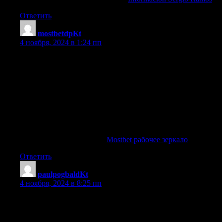
Ответить
mostbetdpKt
:
4 ноября, 2024 в 1:24 пп
Играйте в лучшем онлайн казино Казахстана — Мостбет |
Обновлённый интерфейс и удобная навигация в Мостбет |
Ставьте на спорт и выигрывайте вместе с Мостбет |
Простая регистрация на Мостбет с бонусом за первое
пополнение | Мостбет — ваш выбор для ставок и
развлечений | Ставки и игры с надёжным сервисом —
только на Мостбет | Качественные слоты и быстрые
выплаты на Мостбет | Огромный выбор игр и бонусов на
Мостбет | Ваши лучшие ставки с Мостбет Казахстан,
рабочее зеркало Мостбет
Mostbet рабочее зеркало
.
Ответить
paulpogbaldKt
:
4 ноября, 2024 в 8:25 пп
Descubre los logros y premios de Paul Pogba en Juventus |
Informate sobre la vida personal y profesional de Pogba |
Descubre los gustos y aficiones de Pogba fuera del futbol |