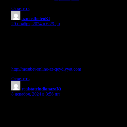
Ответить
azmostbeteoKt
:
29 ноября, 2024 в 6:29 дп
Mostbet qeydiyyatı ilə bonuslar qazanın | Mostbet az
kazinosunda canlı oyunlara qoşulun | Mostbet oyunçular üçün
unikal təcrübə təqdim edir | Mostbet ilə böyük məbləğdə uduşlar
qazanın | Mostbet tətbiqi ilə oyun dünyasında sərhədləri keçin |
Mostbet qeydiyyatı prosesi çox sürətlidir | Mostbet tətbiqini
yükləyərək rahat mərc edin | Mostbet ilə hər yerdən mərc edin və
qalib gəlin | Mostbet ilə təhlükəsiz mərc təcrübəsi əldə edin
http://mostbet-online-az-qeydiyyat.com
.
Ответить
realstateindianazaKt
:
8 декабря, 2024 в 3:56 пп
Explore the benefits of being a licensed realtor in Indiana |
Achieve your goals with an Indiana real estate license | Start
your real estate career with an Indiana license today | Everything
you need to know about real estate license in Indiana | How to
register for Indiana real estate courses | Learn effective tips for