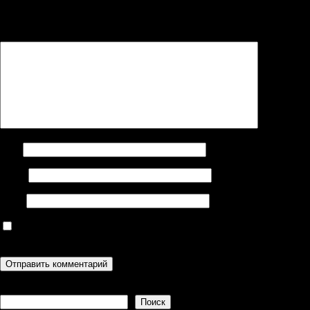
помечены
*
Комментарий
*
Имя
Email
Сайт
Сохранить моё имя, email и адрес сайта в этом браузере для
последующих моих комментариев.
Поиск
Поиск