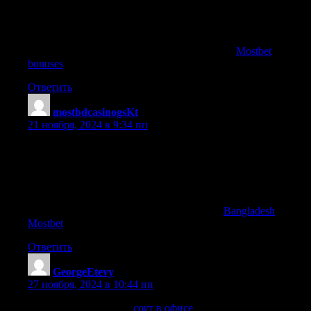
all-in-one solutions for gaming | Mostbet app delivers the
ultimate betting experience | Enjoy safe and secure payments on
Mostbet | Mostbet online brings top sports betting to your
fingertips | Mostbet casino offers great odds and thrilling games |
Mostbet casino is trusted by players worldwide
Mostbet
bonuses
.
Ответить
mostbdcasinogsKt
:
21 ноября, 2024 в 9:34 пп
Register on Mostbet and get exclusive bonuses | Enjoy live
casino games on Mostbet Bangladesh | Mostbet app delivers the
ultimate betting experience | Mostbet Bangladesh ensures top-
tier gaming services | Mostbet online brings top sports betting to
your fingertips | Discover exciting offers on Mostbet Bangladesh
| Mostbet APK download is fast and reliable
Bangladesh
Mostbet
.
Ответить
GeorgeEtevy
:
27 ноября, 2024 в 10:44 пп
провести соут москва
соут в офисе