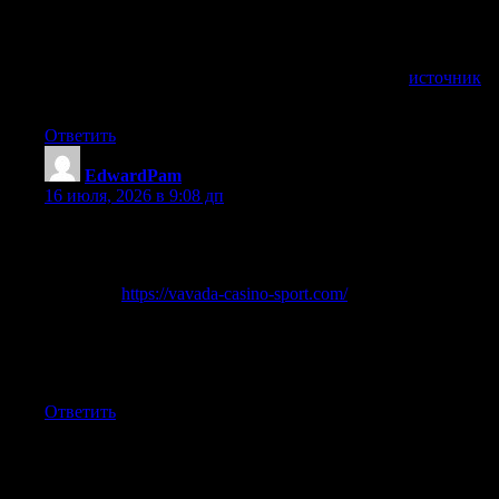
слотов, рулетка, блэкджек и live-дилеры. Есть демо-режим
— можно попробовать любой слот бесплатно. Перед
игрой изучите правила бонусов, чтобы не потерять
начисления. Вся информация о казино собрана
источник
.
В целом впечатления положительные, продолжаю играть.
Ответить
EdwardPam
:
16 июля, 2026 в 9:08 дп
Клиенты Vavada получают доступ к прематчу и лайву
круглосуточно. История ставок и транзакций всегда
доступна в личном кабинете. Начать игру можно прямо
сейчас на
https://vavada-casino-sport.com/
с любого
устройства. Мобильная версия сохраняет весь функционал
десктопного сайта. Вывод средств обрабатывается в
течение нескольких часов после запроса. Стабильная
работа платформы гарантирует комфортную игру.
Ответить
Добавить комментарий
Ваш адрес email не будет опубликован.
Обязательные поля