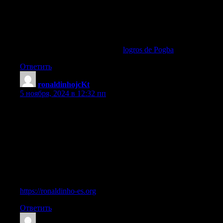
Explora los datos mas interesantes sobre Pogba | Explora los
records de Pogba a lo largo de su carrera | Descubre la vida
fuera del futbol de Paul Pogba | Descubre el lado humano de la
vida de Paul Pogba | Conoce las estadisticas detalladas de Paul
Pogba | Informate sobre los patrocinadores y colaboraciones de
Pogba, logros de Pogba en PSG
logros de Pogba
.
Ответить
ronaldinhojcKt
:
5 ноября, 2024 в 12:32 пп
Descubre como Ronaldinho se convirtio en una leyenda del
futbol | Lee sobre la influencia de Ronaldinho en el futbol
moderno | Conoce la historia de Ronaldinho desde su infancia |
Explora los partidos mas famosos de Ronaldinho | Informate
sobre el perfil de Ronaldinho en Transfermarkt | Informate sobre
los premios y logros de Ronaldinho | Descubre los anos de
Ronaldinho en el Milan y PSG | Conoce como Ronaldinho
inspiro a millones con su juego | Explora los momentos
inolvidables de Ronaldinho, Ronaldinho en Barcelona
https://ronaldinho-es.org
.
Ответить