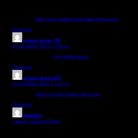
passing Indiana’s real estate exam | Realize your potential with
Indiana realtor license | Learn how to prepare for the Indiana real
estate licensing exam | Learn the tricks to ace your Indiana real
estate exam
http://www.indiana-real-estate-license.com
.
Ответить
prague-drugs-790
:
18 сентября, 2025 в 7:06 пп
buy coke in telegram
buy mdma prague
Ответить
prague-drugs-856
:
19 сентября, 2025 в 3:30 дп
prague plug
https://cocaine-prague-shop.com
Ответить
BrianPer
:
2 июля, 2026 в 8:23 пп
Уже несколько месяцев играю в казино Vavada и решил
поделиться впечатлениями. Каталог игр огромный: тысячи