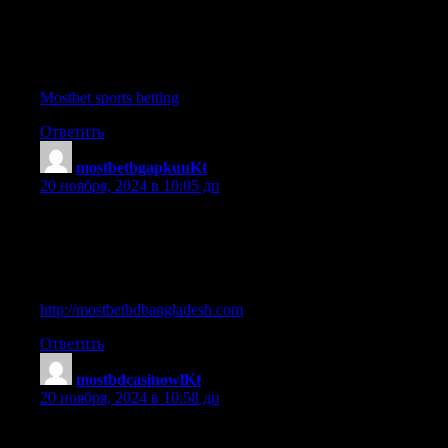
Mostbet app delivers a user-friendly experience | Mostbet makes
online gaming convenient and safe | Enjoy live casino games
with Mostbet Bangladesh | Mostbet makes online betting simple
and enjoyable | Mostbet promo codes unlock extra bonuses for
players | Play the latest casino games on Mostbet Bangladesh
Mostbet sports betting
.
Ответить
mostbetbgapkuuKt
:
20 ноября, 2024 в 10:05 дп
Enjoy seamless betting with Mostbet Bangladesh | Win amazing
prizes with Mostbet bonuses | Mostbet provides hassle-free
deposits and withdrawals | Discover innovative features on the
Mostbet app | Play responsibly with Mostbet Bangladesh |
Mostbet registration takes less than a minute
http://mostbetbdbangladesh.com
.
Ответить
mostbdcasinowlKt
:
20 ноября, 2024 в 10:58 дп
Play on Mostbet and win big every day | Mostbet app provides