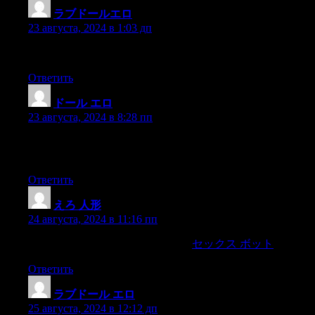
ラブドールエロ
:
23 августа, 2024 в 1:03 дп
» is released in response to novel and rewarding experiences,suc
Ответить
ドール エロ
:
23 августа, 2024 в 8:28 пп
If You are looking for your metropolis escape to rekindle your lo
the town to guide your next passionate staycation.
Ответить
えろ 人形
:
24 августа, 2024 в 11:16 пп
their sexuality and try out new things
セックス ボット
without t
Ответить
ラブドール エロ
:
25 августа, 2024 в 12:12 дп