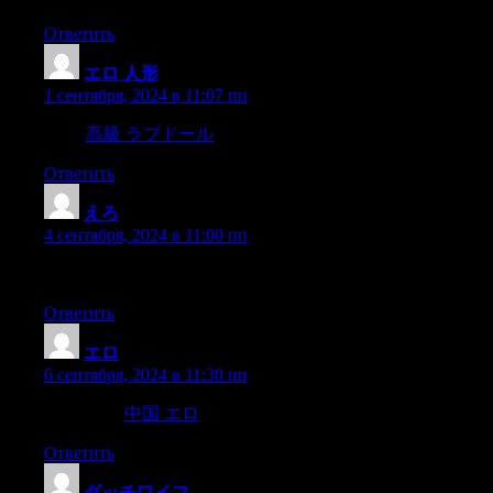
Ответить
エロ 人形
:
1 сентября, 2024 в 11:07 пп
death,
高級 ラブドール
illness,
Ответить
えろ
:
4 сентября, 2024 в 11:00 пп
Salt is also added to foods during cooking ( bouillon,stock cubes
Ответить
エロ
:
6 сентября, 2024 в 11:30 пп
actually!”2.
中国 エロ
Sex-cessful couples never crash dietAlmos
Ответить
ダッチワイフ
: