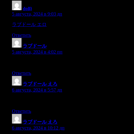
doll}
:
5 августа, 2024 в 9:03 дп
ラブドール エロ
Narcissists feel entitled and insist on getting
Ответить
ラブドール
:
5 августа, 2024 в 4:02 пп
you don’t tend to «lose yourself» in a relationship when you feel 
Ответить
ラブドール えろ
:
6 августа, 2024 в 5:57 дп
and a seamless shopping experience makes com the leading choic
Ответить
ラブドール えろ
:
6 августа, 2024 в 10:12 дп