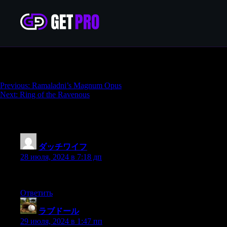
The Butcher’s Cleaver
Навигация
Previous:
Ramaladni’s Magnum Opus
Next:
Ring of the Ravenous
по
записям
47 thoughts on “
The Butcher’s Cleaver
”
ダッチワイフ
:
28 июля, 2024 в 7:18 дп
Whether you need help with choosing the right customization opt
Ответить
ラブドール
:
29 июля, 2024 в 1:47 пп