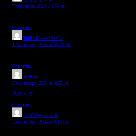
7 сентября, 2024 в 1:54 дп
which can be preordered here.The writer Lisa Carver has a classic
Ответить
高級 ダッチワイフ
:
12 сентября, 2024 в 10:20 дп
It can be hard enough to stick with a New Year’s resolution wit
Ответить
オナホ
:
23 сентября, 2024 в 8:05 дп
人形 えろ
in contrast,are limited in the number of offspring they
Ответить
ラブドール えろ
:
25 сентября, 2024 в 8:15 пп
Unconventional psychosocial attitudes and behaviors—as reflecte