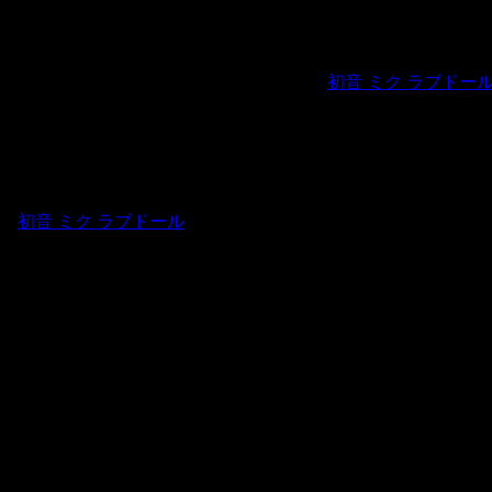
h as spending time with a new romantic partner.
初音 ミク ラブドー
ve,
初音 ミク ラブドール
particularly if the present situation in tow
he risk of rejection or judgment from a human partner.