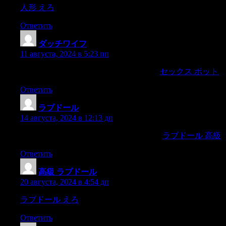
人形 えろ
or frequency to adhere to.Instead,
Ответить
ダッチワイフ
:
11 августа, 2024 в 5:23 пп
For others, sex dolls may be a valuable tool
セックス ボット
fo
Ответить
ラブドール
:
14 августа, 2024 в 12:13 дп
My background is in philosophy and history.
ラブドール 高級
I
Ответить
高級 ラブドール
:
20 августа, 2024 в 4:54 дп
ラブドール えろ
His thing is setting up the brunch spread and 
Ответить