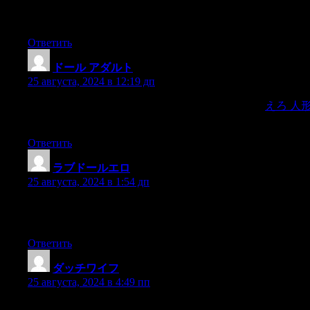
there is no time window for the sharp wave-ripples and,as a resul
Ответить
ドール アダルト
:
25 августа, 2024 в 12:19 дп
Contrary to popular belief, there is a sturdy market for
えろ 人
situated in China.
Ответить
ラブドールエロ
:
25 августа, 2024 в 1:54 дп
Not all sellers are created equivalent within the customization Di
Dolls.
Ответить
ダッチワイフ
:
25 августа, 2024 в 4:49 пп
if anything,enhanced my torpor: If I could experience ennui in t