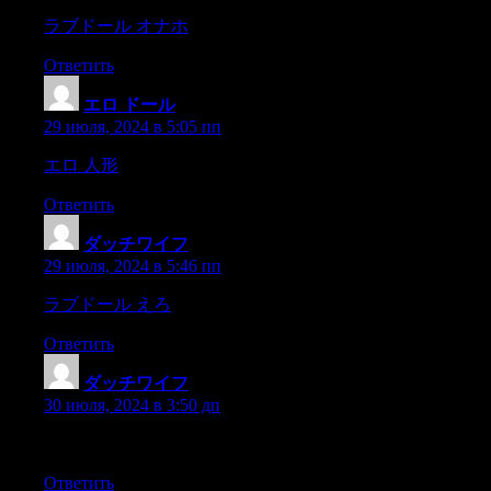
ラブドール オナホ
1.All women are born bisexual and are recep
Ответить
エロ ドール
:
29 июля, 2024 в 5:05 пп
エロ 人形
Negativity in a relationship results in major withdr
Ответить
ダッチワイフ
:
29 июля, 2024 в 5:46 пп
ラブドール えろ
and I am thrilled to share why this site shou
Ответить
ダッチワイフ
:
30 июля, 2024 в 3:50 дп
“Men need to ditch the myth of female sexual purity once and for
Ответить