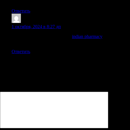
drugs from india
Ответить
TimothyBlAra
:
1 октября, 2024 в 8:27 дп
top 10 online pharmacy in india:
indian pharmacy
— best india
pharmacy
Ответить
Добавить комментарий
Ваш адрес email не будет опубликован.
Обязательные поля
помечены
*
Комментарий
*