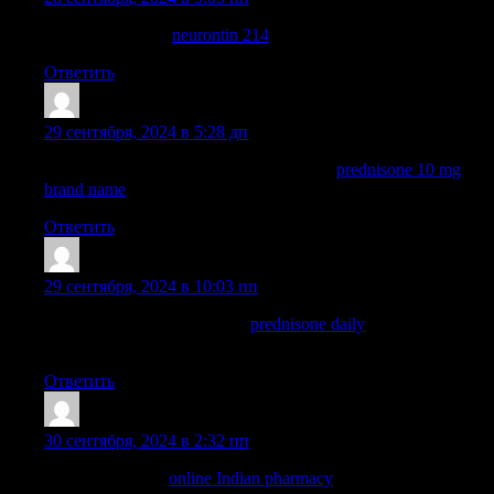
neurontin 400mg:
neurontin 214
— neurontin online
Ответить
Josephneats
:
29 сентября, 2024 в 5:28 дп
can you buy prednisone over the counter:
prednisone 10 mg
brand name
— buy prednisone online without a script
Ответить
Josephneats
:
29 сентября, 2024 в 10:03 пп
cost of prednisone in canada:
prednisone daily
— prednisone
20mg cheap
Ответить
TimothyBlAra
:
30 сентября, 2024 в 2:32 пп
indian pharmacy:
online Indian pharmacy
— buy prescription