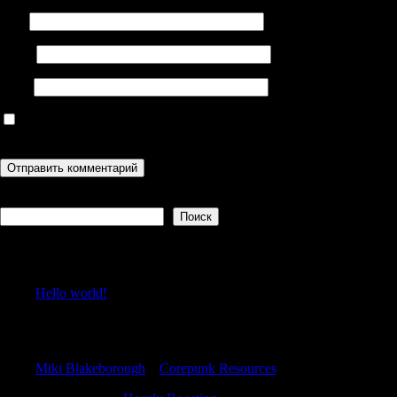
Имя
Email
Сайт
Сохранить моё имя, email и адрес сайта в этом браузере для
последующих моих комментариев.
Поиск
Поиск
Recent Posts
Hello world!
Recent Comments
Miki Blakeborough
к
Corepunk Resources