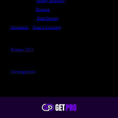
DonaldMeW
к
Hourly Boosting
Samuelbrurb
к
Bequest
Charlesseend
к
Dual Destiny
Stewartrex
к
Dota 2 Coaching
Archives
Январь 2023
Categories
Uncategorized