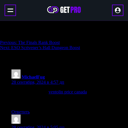
The Finals Coaching
Навигация
Previous:
The Finals Rank Boost
Next:
ESO Scrivener’s Hall Dungeon Boost
по
записям
6 thoughts on “
The Finals Coaching
”
MichaelFug
:
28 сентября, 2024 в 4:57 дп
how to get ventolin:
ventolin price canada
— compare ventolin
prices
ventolin australia
Ответить
Josephneats
:
28 сентября, 2024 в 5:05 пп