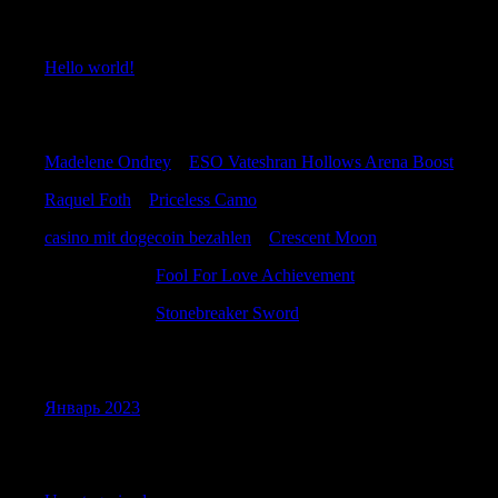
Recent Posts
Hello world!
Recent Comments
Madelene Ondrey
к
ESO Vateshran Hollows Arena Boost
Raquel Foth
к
Priceless Camo
casino mit dogecoin bezahlen
к
Crescent Moon
Gilbertamace
к
Fool For Love Achievement
Gilbertamace
к
Stonebreaker Sword
Archives
Январь 2023
Categories