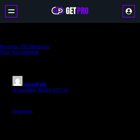
The Umbracrux
Навигация
Previous:
The Mortacrux
Next:
Vox Omnium
по
записям
One thought on “
The Umbracrux
”
xgoxolrgfp
:
26 октября, 2024 в 4:57 дп
Muchas gracias. ?Como puedo iniciar sesion?
Ответить
Добавить комментарий
Ваш адрес email не будет опубликован.
Обязательные поля