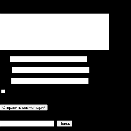
помечены
*
Комментарий
*
Имя
Email
Сайт
Сохранить моё имя, email и адрес сайта в этом браузере для
последующих моих комментариев.
Поиск
Поиск