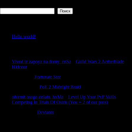
Поиск
Поиск
Recent Posts
Hello world!
Recent Comments
Vivod iz zapoya na domy_enSa
к
Guild Wars 2 Aetherblade
Hideout
Jacobflilk
к
Fortunate Star
Stephendam
к
PoE 2 Midnight Braid
oformit osago onlain_hxMa
к
Level Up Your PvP Skills
Competing In Trials Of Osiris (You + 2 of our pros)
Richarddut
к
Deviants
Archives