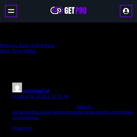
Tuskhelm of Joritz the Mighty
Навигация
Previous:
Ring of Red Furor
Next:
Twin Strikes
по
записям
One thought on “
Tuskhelm of Joritz the
Mighty
”
pochemuVal
:
16 августа, 2024 в 12:31 дп
Почему тела падают на землю
https://e-
pochemuchka.ru/pochemu-tela-padayut-na-zemlyu-ot-nyutona-
do-ejnshtejna/
Ответить