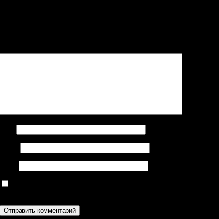
Добавить комментарий
Ваш адрес email не будет опубликован.
Обязательные поля
помечены
*
Комментарий
*
Имя
Email
Сайт
Сохранить моё имя, email и адрес сайта в этом браузере для
последующих моих комментариев.