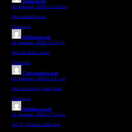
Jamesaccob
:
20 февраля, 2026 в 11:24 пп
this curated corner
– Shopping here is enjoyable thanks to the s
Ответить
Richardaccob
:
21 февраля, 2026 в 9:18 дп
this rare finds corner
– The inventory feels thoughtfully chosen a
Ответить
Christopheraccob
:
21 февраля, 2026 в 3:51 пп
this worldwide goods store
– Finally, global shopping feels stres
Ответить
Matthewaccob
:
21 февраля, 2026 в 7:14 пп
Air Fry Avenue collection
– The guidance here makes everyday c