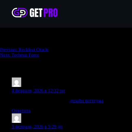
Tyranny of Heaven
Навигация
Previous:
Reckless Oracle
Next:
Techeun Force
по
записям
77 thoughts on “
Tyranny of Heaven
”
Williamcaw
:
4 февраля, 2026 в 12:32 пп
дизайн двора частного дома
дизайн коттеджа
Ответить
CarlosNal
:
5 февраля, 2026 в 5:29 дп