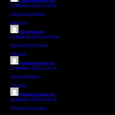
RandomNameaccob
:
23 февраля, 2026 в 7:29 пп
your studio essentials
– Well-stocked store and a simple process 
Ответить
Kennethaccob
:
23 февраля, 2026 в 10:28 пп
Nutmeg Network Store
– A creative idea paired with an easy and
Ответить
RandomNameaccob
:
24 февраля, 2026 в 3:21 дп
Yoga Yard Online
– Relaxing products paired with a serene, ca
Ответить
RandomNameaccob
:
24 февраля, 2026 в 6:59 дп
Rosemary Roost Store
– The design is charming and every item f