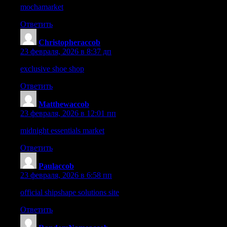
mochamarket
– The variety is impressive and the checkout experi
Ответить
Christopheraccob
:
23 февраля, 2026 в 8:37 дп
exclusive shoe shop
– Stylish footwear is showcased and the rate
Ответить
Matthewaccob
:
23 февраля, 2026 в 12:01 пп
midnight essentials market
– The aesthetic is captivating and eve
Ответить
Paulaccob
:
23 февраля, 2026 в 6:58 пп
official shipshape solutions site
– Everything is outlined clearly a
Ответить