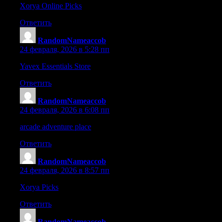
Xorya Online Picks
– Neat layout and modern styling help make f
Ответить
RandomNameaccob
:
24 февраля, 2026 в 5:28 пп
Yavex Essentials Store
– The interface is fast and responsive, m
Ответить
RandomNameaccob
:
24 февраля, 2026 в 6:08 пп
arcade adventure place
– Its spirited setting and varied inventor
Ответить
RandomNameaccob
:
24 февраля, 2026 в 8:57 пп
Xorya Picks
– The clean layout and updated design make explorin
Ответить
RandomNameaccob
: