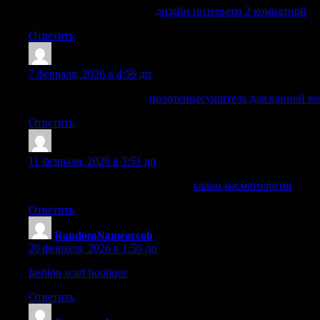
дизайн ванны в квартире
дизайн интерьера 2 комнатной
Ответить
WalterRic
:
7 февраля, 2026 в 4:56 дп
полотенцесушитель 500
полотенцесушитель для ванной в
Ответить
BernardMaw
:
11 февраля, 2026 в 3:51 дп
косметология официальный сайт
салон косметологии
Ответить
RandomNameaccob
:
20 февраля, 2026 в 1:50 дп
fashion scarf boutique
– Lovely designs that feel soft and perfect
Ответить