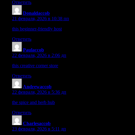
Ответить
Donaldaccob
:
21 февраля, 2026 в 10:38 пп
this beginner-friendly host
– The process is surprisingly quick a
Ответить
Paulaccob
:
22 февраля, 2026 в 2:06 дп
this creative corner store
– I was pleasantly surprised by the qual
Ответить
Andrewaccob
:
22 февраля, 2026 в 5:36 дп
the spice and herb hub
– Every jar was fragrant and arrived in pe
Ответить
Charlesaccob
:
23 февраля, 2026 в 5:11 дп