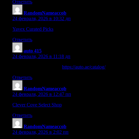
Ответить
RandomNameaccob
:
24 февраля, 2026 в 10:32 дп
Yavex Curated Picks
– Smooth site operation and fast-loading c
Ответить
auto 415
:
24 февраля, 2026 в 11:18 дп
A convenient car catalog
https://auto.ae/catalog/
brands, models, s
Ответить
RandomNameaccob
:
24 февраля, 2026 в 12:47 пп
Clever Cove Select Shop
– Items are tidy and layout feels intuitiv
Ответить
RandomNameaccob
:
24 февраля, 2026 в 2:02 пп