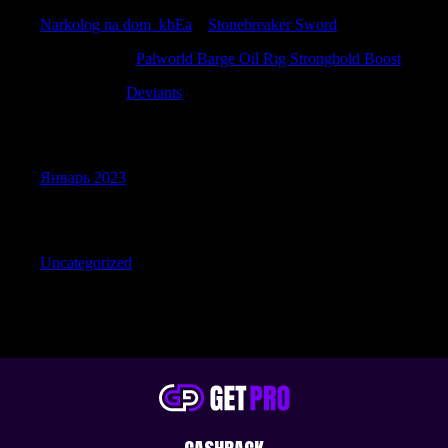
Narkolog na dom_kbEa
к
Stonebreaker Sword
RonaldBlive
к
Palworld Barge Oil Rig Stronghold Boost
ThomasJes
к
Deviants
Archives
Январь 2023
Categories
Uncategorized