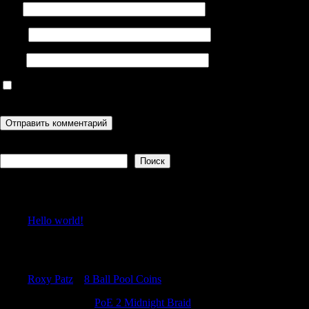
Имя
Email
Сайт
Сохранить моё имя, email и адрес сайта в этом браузере для
последующих моих комментариев.
Поиск
Поиск
Recent Posts
Hello world!
Recent Comments
Roxy Patz
к
8 Ball Pool Coins
TimothyTam
к
PoE 2 Midnight Braid