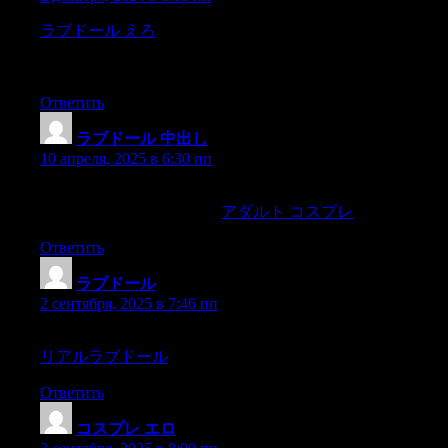
ラブドール えろ
Using lube can also help couples who are
mismatched in size,as well as for that alternative entry point you
keep asking about.
Ответить
ラブドール 中出し
:
10 апреля, 2025 в 6:30 пп
Scarcely were they up,than who should come by but the very
rogues theywere looking for.
アダルト コスプレ
Ответить
ラブドール
:
2 сентября, 2025 в 7:46 пп
Jessie! ?Miss Jessie had been feeling this all during the silence,
リアルラブドール
forthe tears rolled down her cheeks like rain,
Ответить
コスプレ エロ
: