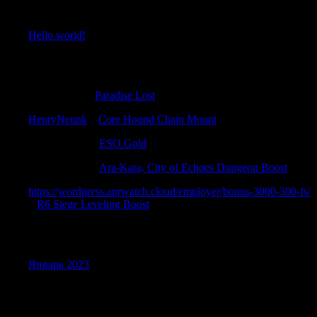
Recent Posts
Hello world!
Recent Comments
Stephendam
к
Paradise Lost
HenryNeunk
к
Core Hound Chain Mount
Charlesseend
к
ESO Gold
Randallglync
к
Ara-Kara, City of Echoes Dungeon Boost
https://wordpress.aprwatch.cloud/employer/bonus-3000-300-fs/
к
R6 Siege Leveling Boost
Archives
Январь 2023
Categories