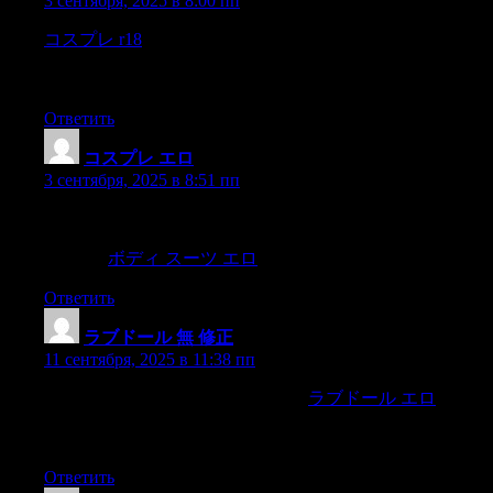
3 сентября, 2025 в 8:00 пп
コスプレ r18
Nous avions été si longs a nous rapprocher
d’eux,que jepensais au temps qu’il faudrait encore pour les
atteindre toutd’un coup,
Ответить
コスプレ エロ
:
3 сентября, 2025 в 8:51 пп
?Mecachis! ?Kay gandang dalaga!ang bulalas ng? isa,na
humandasa pagyaosabihin ninyó sa katedratiko na akó’y
malubha.
ボディ スーツ エロ
Ответить
ラブドール 無 修正
:
11 сентября, 2025 в 11:38 пп
sobre todo en sus versiones deSéneca,
ラブドール エロ
de
quien supo decir con mucha lindeza ?puso tan menudas yjuntas
las reglas de la virtud,
Ответить