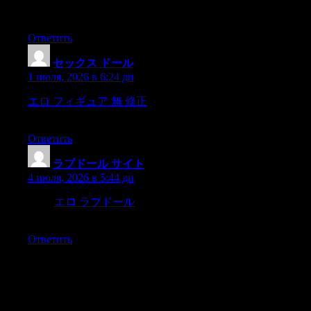
of +addressing+ a persondirectly,and not connected with any
verb,
Ответить
セックス ドール
:
1 июля, 2026 в 6:24 дп
エロ フィギュア 無 修正
Stay to preaching afterwards and ask
Mrs.Lynde toshow you our pew.
Ответить
ラブドール サイト
:
4 июля, 2026 в 5:44 дп
If not,
エロ ラブドール
below are add-ons that will help you do
so.
Ответить
Добавить комментарий
Ваш адрес email не будет опубликован.
Обязательные поля
помечены
*