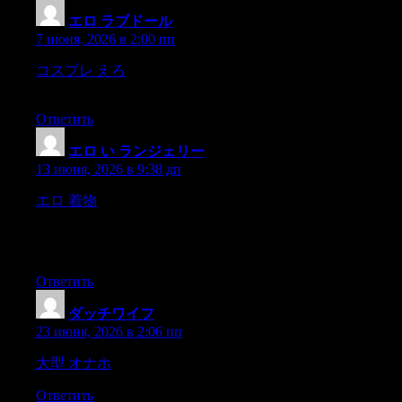
エロ ラブドール
:
7 июня, 2026 в 2:00 пп
コスプレ えろ
Major Farrel,(thatwas the name of his fellow-
traveller,
Ответить
エロ い ランジェリー
:
13 июня, 2026 в 9:38 дп
エロ 着物
XMGA KINASAPITAN NG ISANG MAESTRO
SA ESCUELACaraniwang tao’y haling ang isipanat sa pagca’t
sila’y nagbabayad mandin,carampatang sila’y pagsalitang
hangalng upang matowa sa gayng pagbagay.
Ответить
ダッチワイフ
:
23 июня, 2026 в 2:06 пп
大型 オナホ
63,6 437; guests,
Ответить