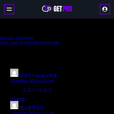
Vault of Glass Seal (Fatebreaker)
Навигация
Previous:
Fatebringer
Next:
Vault of Glass Raid Armor Set
по
записям
49 thoughts on “
Vault of Glass Seal
(Fatebreaker)
”
ラブドール セックス
:
26 ноября, 2024 в 9:43 дп
please).
ラブドール えろ
I was sold.
Ответить
ダッチワイフ
:
2 декабря, 2024 в 1:13 пп