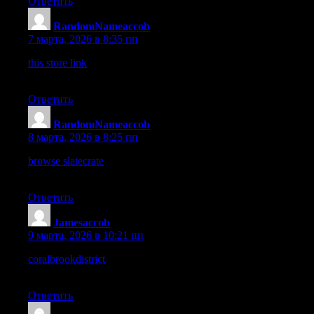
Ответить
RandomNameaccob
:
7 марта, 2026 в 8:35 пп
this store link
– Came across this site today, and the interface
seems clear and easy to use.
Ответить
RandomNameaccob
:
8 марта, 2026 в 8:25 пп
browse slatecrate
– Just discovered this site, layout looks neat
and browsing is effortless.
Ответить
Jamesaccob
:
9 марта, 2026 в 10:21 пп
coralbrookdistrict
– Nice name honestly, it sounds modern and
very easy to remember.
Ответить