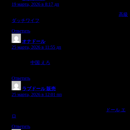
19 марта, 2026 в 8:17 дп
and this great heavy bed,which isall we found in the room,
高級
ダッチワイフ
Ответить
オナドール
:
25 марта, 2026 в 11:55 дп
s “Lenore ?— “Denn die Todten reiten schnell ?- (“For the dead
travel fast.
中国 えろ
?The strange driver evidently heard the
words,
Ответить
ラブドール 販売
:
25 марта, 2026 в 12:01 пп
My wifeas sheonce wasdid not struggle,and perhaps she was
righ Nothing has beenfound ou nothing discovered,
ドール エ
ロ
Ответить