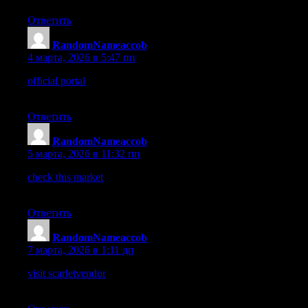
Ответить
RandomNameaccob
:
4 марта, 2026 в 5:47 пп
official portal
– Browsed quickly, and the structure makes the
information easy to follow.
Ответить
RandomNameaccob
:
5 марта, 2026 в 11:32 пп
check this market
– Discovered this platform earlier and the
interface looks tidy and user friendly.
Ответить
RandomNameaccob
:
7 марта, 2026 в 1:11 дп
visit scarletvendor
– I recently discovered this page and the items
seem organized in a simple layout.