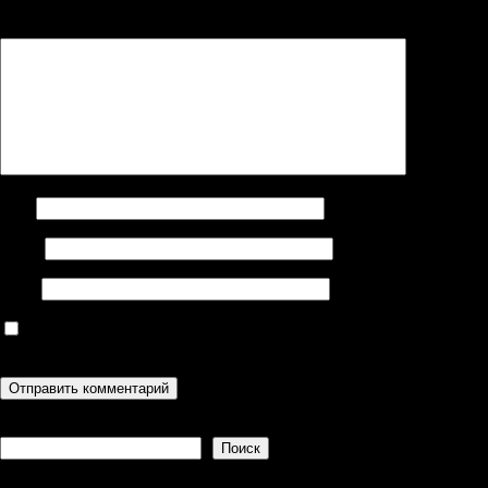
Комментарий
*
Имя
Email
Сайт
Сохранить моё имя, email и адрес сайта в этом браузере для
последующих моих комментариев.
Поиск
Поиск