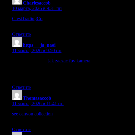
Charlesaccob
:
10 марта, 2026 в 9:31 пп
CrestTradingCo
– Online presence is simple, modern, and leaves
a lasting impression.
Ответить
https___ja_naoi
:
11 марта, 2026 в 9:50 пп
Sprawdz poradnik
jak zaczac fpv kamera
, jesli szukasz
najlepszych wskazowek przy wyborze kamery FPV na start.
Dobre mocowanie kamery zapobiega przesunieciom i
amortyzuje wstrzasy w trakcie lotu.
Ответить
Thomasaccob
:
11 марта, 2026 в 11:41 пп
see canyon collection
– Quick glance reveals the layout is tidy
and easy to read.
Ответить