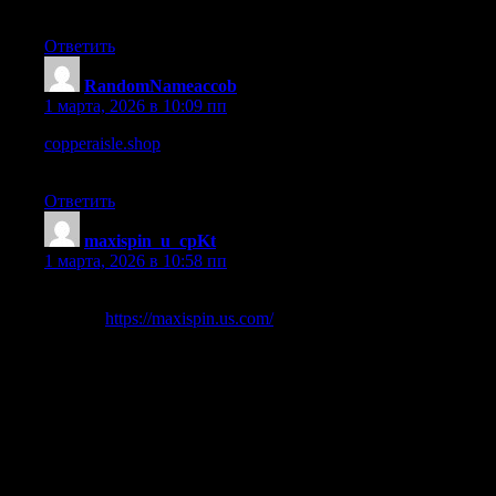
be gilt-edged,
Ответить
RandomNameaccob
:
1 марта, 2026 в 10:09 пп
copperaisle.shop
– Pages load fast and the site works flawlessly
on mobile.
Ответить
maxispin_u_cpKt
:
1 марта, 2026 в 10:58 пп
For those seeking an exceptional online gaming experience,
us.com](
https://maxispin.us.com/
) stands out as a premier
destination. At Maxispin Casino, players can enjoy a vast array
of pokies, table games, and other thrilling options, all accessible
in both demo and real-money modes. The casino offers attractive
bonuses, including free spins and a generous welcome offer,
along with cashback promotions and engaging tournaments. To
ensure a seamless experience, Maxispin provides various
payment methods, efficient withdrawal processes, and reliable
customer support through live chat. Security is a top priority,