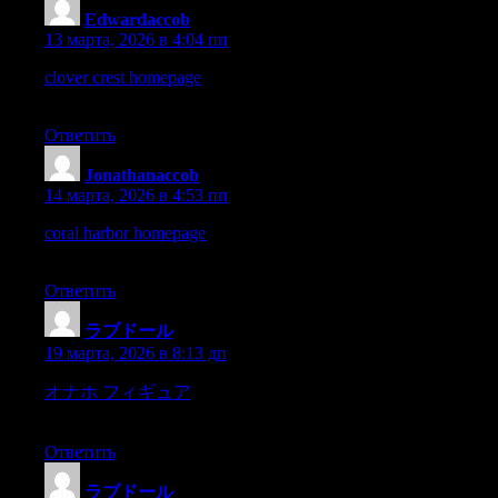
Edwardaccob
:
13 марта, 2026 в 4:04 пп
clover crest homepage
– First impression shows design is simple
and easy to use.
Ответить
Jonathanaccob
:
14 марта, 2026 в 4:53 пп
coral harbor homepage
– First impression shows design is clear
and navigation is smooth.
Ответить
ラブドール
:
19 марта, 2026 в 8:13 дп
オナホ フィギュア
On thi there aresome remarkable
documents that may be consulted.some there were,
Ответить
ラブドール
: