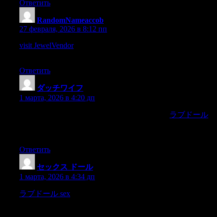
Ответить
RandomNameaccob
:
27 февраля, 2026 в 8:12 пп
visit JewelVendor
– Photos of the products are high-quality and
well-presented.
Ответить
ダッチワイフ
:
1 марта, 2026 в 4:20 дп
ouun bien médiocre qui para?t grand à mes yeux,
ラブドール
et
à la place duquel Vousvoulez me donner un bien vraiment
grand.
Ответить
セックス ドール
:
1 марта, 2026 в 4:34 дп
ラブドール sex
I had an idea that some such amount was
required.I want you to getme out between to-night and to-
morrow a list of securities in which Ican invest and which must