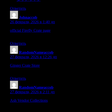
Ответить
Johnaccob
:
26 февраля, 2026 в 1:40 дп
official Firefly Crate page
– Selections are well arranged and
feel very deliberate.
Ответить
RandomNameaccob
:
27 февраля, 2026 в 12:26 дп
Ginger Crate Store
– Everything feels neatly organized and easy
to find.
Ответить
RandomNameaccob
:
27 февраля, 2026 в 2:11 дп
Ash Vendor Collections
– Overall browsing is easy, and locating
items was very straightforward.