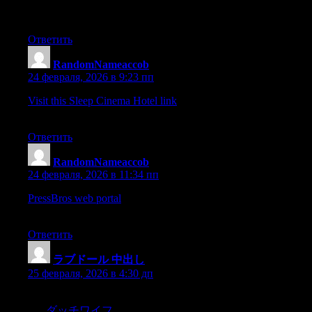
consumption, trim levels, and equipment to find the car that
meets your needs.
Ответить
RandomNameaccob
:
24 февраля, 2026 в 9:23 пп
Visit this Sleep Cinema Hotel link
– Discover creative layouts
and enjoyable browsing features.
Ответить
RandomNameaccob
:
24 февраля, 2026 в 11:34 пп
PressBros web portal
– Access content that is neatly organized
with practical and useful insights.
Ответить
ラブドール 中出し
:
25 февраля, 2026 в 4:30 дп
20 ARGUMENTO DEL ONZENO ACTO.—Venida la ma?
ana,
ダッチワイフ