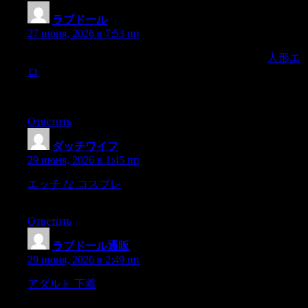
ラブドール
:
27 июня, 2026 в 7:53 пп
In conclusion, caring the wig of a sex doll and requires
人形エ
ロ
care and patience. Through regular cleaning, attention to
storage environment, regular combing, and timely replacement
of damaged wigs
Ответить
ダッチワイフ
:
29 июня, 2026 в 1:45 пп
エッチ な コスプレ
-um?next day postrīdiē eius diēī?next to
proximus,-um?night nox,
Ответить
ラブドール通販
:
29 июня, 2026 в 2:49 пп
アダルト 下着
agrees with the subject in case and is called a
+predicatenominative+ ( 41 A substantive used for the purpose