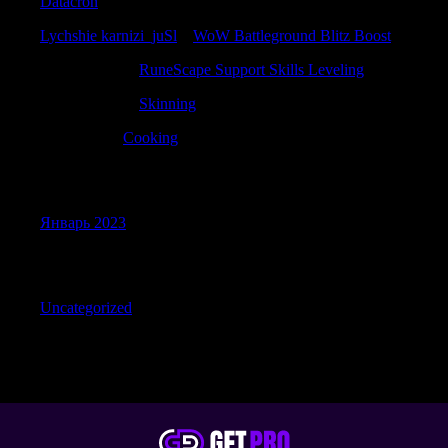
Datacron
Lychshie karnizi_juSl
к
WoW Battleground Blitz Boost
Antonioincip
к
RuneScape Support Skills Leveling
Antonioincip
к
Skinning
RobertTab
к
Cooking
Archives
Январь 2023
Categories
Uncategorized