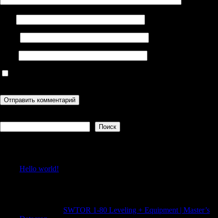
Имя
Email
Сайт
Сохранить моё имя, email и адрес сайта в этом браузере для
последующих моих комментариев.
Поиск
Поиск
Recent Posts
Hello world!
Recent Comments
CraigSwate
к
SWTOR 1-80 Leveling + Equipment | Master’s