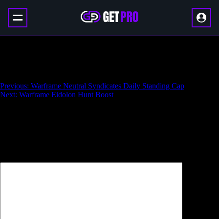
Warframe Faction Syndicates Daily
Standing Cap
Навигация
Previous:
Warframe Neutral Syndicates Daily Standing Cap
Next:
Warframe Eidolon Hunt Boost
по
записям
Добавить комментарий
Ваш адрес email не будет опубликован.
Обязательные поля
помечены
*
Комментарий
*