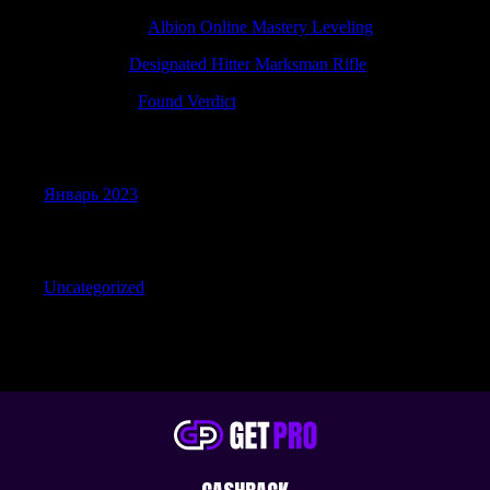
Matthewkap
к
Albion Online Mastery Leveling
Jamesfam
к
Designated Hitter Marksman Rifle
Richarddut
к
Found Verdict
Archives
Январь 2023
Categories
Uncategorized