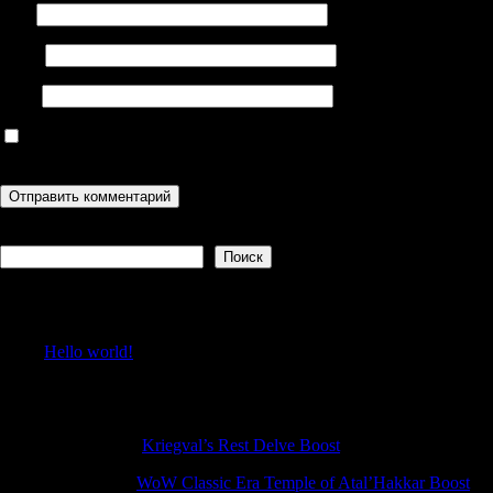
Имя
Email
Сайт
Сохранить моё имя, email и адрес сайта в этом браузере для
последующих моих комментариев.
Поиск
Поиск
Recent Posts
Hello world!
Recent Comments
Robertquits
к
Kriegval’s Rest Delve Boost
Calebusats
к
WoW Classic Era Temple of Atal’Hakkar Boost