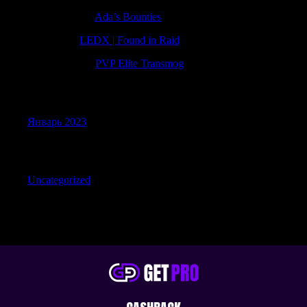
PatrickNinee
к
Ada’s Bounties
Petergow
к
LEDX | Found in Raid
JohnnyWAG
к
PVP Elite Transmog
Archives
Январь 2023
Categories
Uncategorized