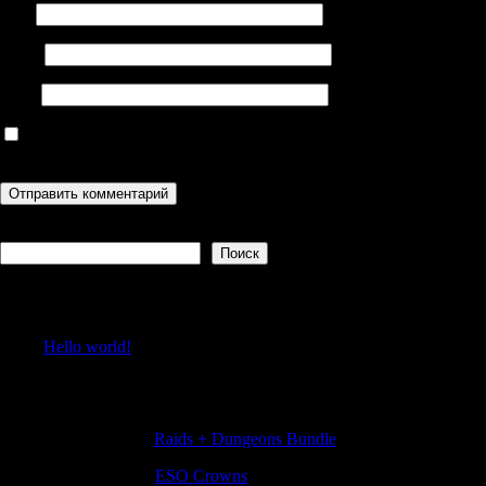
Имя
Email
Сайт
Сохранить моё имя, email и адрес сайта в этом браузере для
последующих моих комментариев.
Поиск
Поиск
Recent Posts
Hello world!
Recent Comments
ClaytonTieby
к
Raids + Dungeons Bundle
Sheldonsouro
к
ESO Crowns