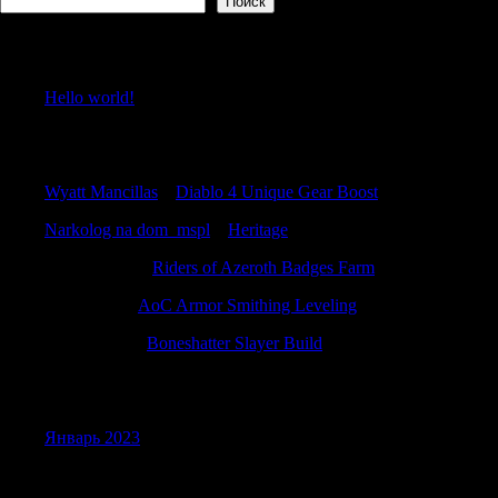
Поиск
Recent Posts
Hello world!
Recent Comments
Wyatt Mancillas
к
Diablo 4 Unique Gear Boost
Narkolog na dom_mspl
к
Heritage
Samuelbrurb
к
Riders of Azeroth Badges Farm
Stewartrex
к
AoC Armor Smithing Leveling
RobertTrato
к
Boneshatter Slayer Build
Archives
Январь 2023
Categories