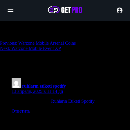
Warzone Mobile Kills Farming
Навигация
Previous:
Warzone Mobile Arsenal Coins
Next:
Warzone Mobile Event XP
по
записям
One thought on “
Warzone Mobile Kills
Farming
”
ruhların etiketi spotify
:
13 апреля, 2025 в 11:14 дп
en iyi rap beat albüm
Ruhların Etiketi Spotify
. Lamentos
Ответить
Добавить комментарий