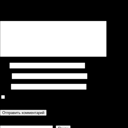
Ваш адрес email не будет опубликован.
Обязательные поля
помечены
*
Комментарий
*
Имя
Email
Сайт
Сохранить моё имя, email и адрес сайта в этом браузере для
последующих моих комментариев.
Поиск