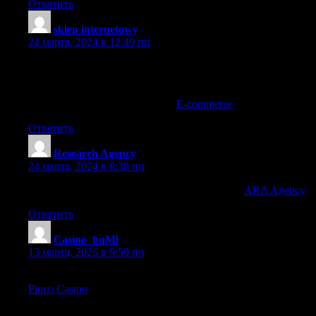
Ответить
sklep internetowy
:
24 марта, 2024 в 12:49 пп
Hello! Do you know if they make any plugins to assist with
SEO? I’m trying to get my blog to rank for some targeted keywo
results. If you know of any please share. Thank you!
You can read similar article here:
E-commerce
Ответить
Research Agency
:
24 марта, 2024 в 8:38 пп
It’s very interesting! If you need help, look here:
ARA Agency
Ответить
Casino_hqMl
:
13 марта, 2026 в 9:59 пп
Пинко Казино предлагает широкий выбор онлайн-игр и аз
Pinco Casino
Регистрация занимает всего несколько минут.