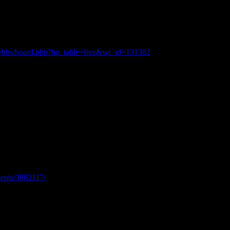
kr/bbs/board.php?bo_table=free&wr_id=131382
ents/3882117/
plateforme de jeux dargent jeux en direct je trouve le site