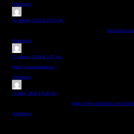
Ответить
Kazino_kgEt
:
16 марта, 2026 в 10:16 дп
Игры работают стабильно даже с мобильного
http://gasco.
Ответить
Casino_smMl
:
25 марта, 2026 в 5:47 пп
https://zookompleks.ru
Ответить
Coreyves
:
13 мая, 2026 в 6:45 пп
Apres une navigation complete
https://www.muthead.com/comm
Ответить
Добавить комментарий