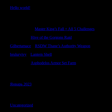
Hello world!
Recent Comments
JohnnyWAG
к
Master King’s Fall + All 5 Challenges
RobertTab
к
Hive of the Gorgons Raid
Gilbertamace
к
RSDW Thane’s Authority Weapon
bruluryivy
к
Lantern Shell
RobertTab
к
Asphodelos Armor Set Farm
Archives
Январь 2023
Categories
Uncategorized