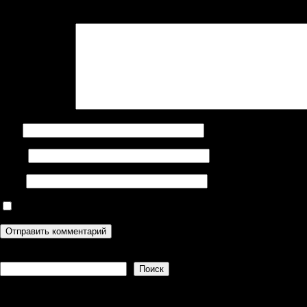
Ваш адрес email не будет опубликован.
Обязательные поля поме
Комментарий
*
Имя
Email
Сайт
Сохранить моё имя, email и адрес сайта в этом браузере дл
Поиск
Поиск
Recent Posts