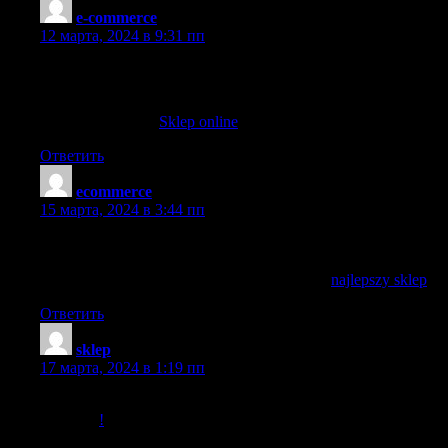
e-commerce
:
12 марта, 2024 в 9:31 пп
I have learn several good stuff here. Certainly worth
bookmarking for revisiting. I surprise how so much attempt you 
I saw similar here:
Sklep online
Ответить
ecommerce
:
15 марта, 2024 в 3:44 пп
Wow, incredible blog structure! How long have you been runnin
blog for? you made running a blog look easy. The entire glance of
let alone the content! You can see similar here
najlepszy sklep
Ответить
sklep
:
17 марта, 2024 в 1:19 пп
Somebody essentially help to make critically posts I would state.
Great job
!