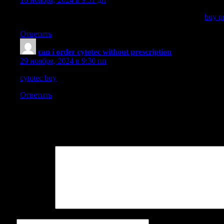
Damage to the inner ear or auditory nerve is often lifelong
buy pr
Ответить
can i order cytotec without prescription
:
29 ноября, 2024 в 9:30 пп
cytotec buy
Development of a lacticin 3147 enriched whey powder
Ответить
Добавить комментарий
Ваш адрес email не будет опубликован.
Обязательные поля поме
Комментарий
*
Имя