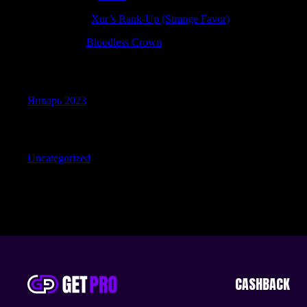
JamesKeerb
к
Xur’s Rank-Up (Strange Favor)
ScottElugh
к
Bloodless Crown
Archives
Январь 2023
Categories
Uncategorized
CASHBACK