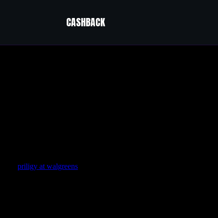
CASHBACK
apy 52
priligy at walgreens
If you only need one dose a day, you might wa