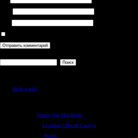
Email
Сайт
Сохранить моё имя, email и адрес сайта в этом браузере дл
Поиск
Поиск
Recent Posts
Hello world!
Recent Comments
Patrickzef
к
Sharen One Shot Build
Randallcarse
к
Leviathan’s Breath Catalyst
Sheldonsouro
к
Builds