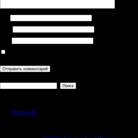
Имя
Email
Сайт
Сохранить моё имя, email и адрес сайта в этом браузере для
последующих моих комментариев.
Поиск
Поиск
Recent Posts
Hello world!
Recent Comments