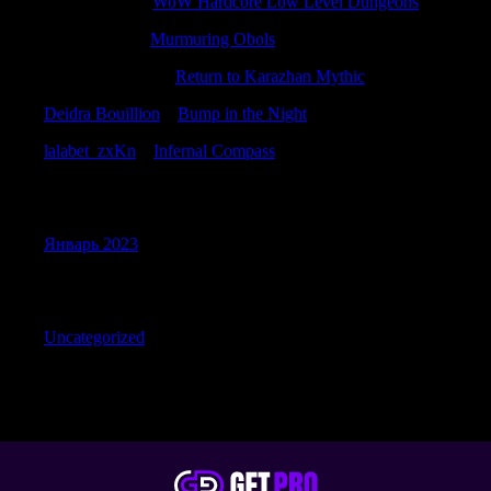
Antonioincip
к
WoW Hardcore Low Level Dungeons
JeremytwIch
к
Murmuring Obols
TimsothyFoomo
к
Return to Karazhan Mythic
Deidra Bouillion
к
Bump in the Night
lalabet_zxKn
к
Infernal Compass
Archives
Январь 2023
Categories
Uncategorized