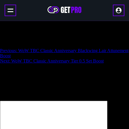
WoW TBC Classic Anniversary Naxxramas
Attunement Boost
Навигация
Previous:
WoW TBC Classic Anniversary Blackwing Lair Attunement
Boost
по
Next:
WoW TBC Classic Anniversary Tier 0.5 Set Boost
записям
Добавить комментарий
Ваш адрес email не будет опубликован.
Обязательные поля
помечены
*
Комментарий
*