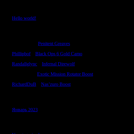
Recent Posts
Hello world!
Recent Comments
DavidNow
к
Penitent Greaves
Phillipbof
к
Black Ops 6 Gold Camo
Randallglync
к
Infernal Direwolf
LonnieCer
к
Exotic Mission Rotator Boost
RichardDuB
к
Nas’zuro Boost
Archives
Январь 2023
Categories