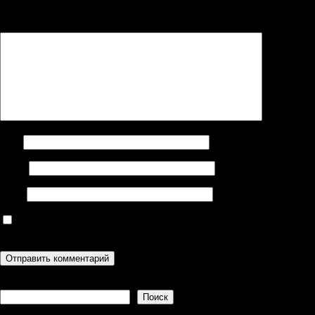
помечены
*
Комментарий
*
Имя
Email
Сайт
Сохранить моё имя, email и адрес сайта в этом браузере для
последующих моих комментариев.
Поиск
Поиск