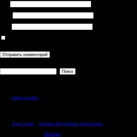
Имя
Email
Сайт
Сохранить моё имя, email и адрес сайта в этом браузере для
последующих моих комментариев.
Поиск
Поиск
Recent Posts
Hello world!
Recent Comments
Errol Abke
к
Fortnite StW Mythic Storm King
Sheldonsouro
к
Heritage