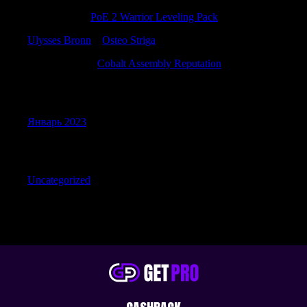
Edwinnuate
к
PoE 2 Warrior Leveling Pack
Ulysses Bronn
к
Osteo Striga
ClaytonTieby
к
Cobalt Assembly Reputation
Archives
Январь 2023
Categories
Uncategorized