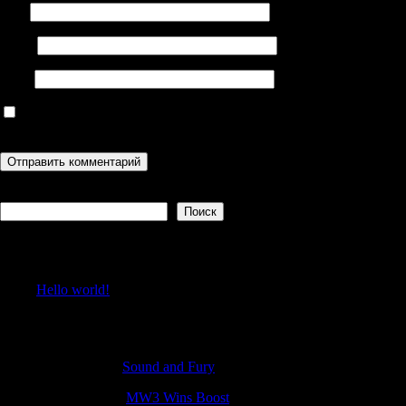
Имя
Email
Сайт
Сохранить моё имя, email и адрес сайта в этом браузере для
последующих моих комментариев.
Поиск
Поиск
Recent Posts
Hello world!
Recent Comments
Matthewkap
к
Sound and Fury
JohnnyWAG
к
MW3 Wins Boost