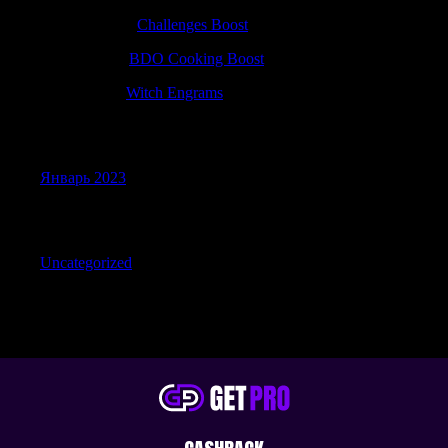
JeremytwIch
к
Challenges Boost
Justinpeage
к
BDO Cooking Boost
ThomasJes
к
Witch Engrams
Archives
Январь 2023
Categories
Uncategorized