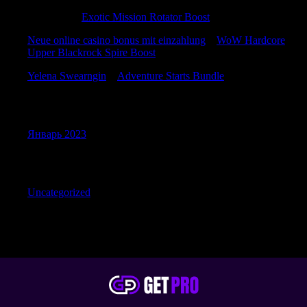
ErnestKal
к
Exotic Mission Rotator Boost
Neue online casino bonus mit einzahlung
к
WoW Hardcore
Upper Blackrock Spire Boost
Yelena Swearngin
к
Adventure Starts Bundle
Archives
Январь 2023
Categories
Uncategorized