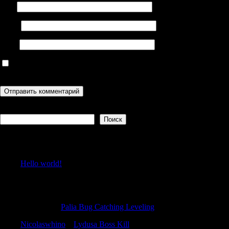
Имя
Email
Сайт
Сохранить моё имя, email и адрес сайта в этом браузере для
последующих моих комментариев.
Поиск
Поиск
Recent Posts
Hello world!
Recent Comments
Jamiemag
к
Palia Bug Catching Leveling
Nicolaswhino
к
Lydusa Boss Kill