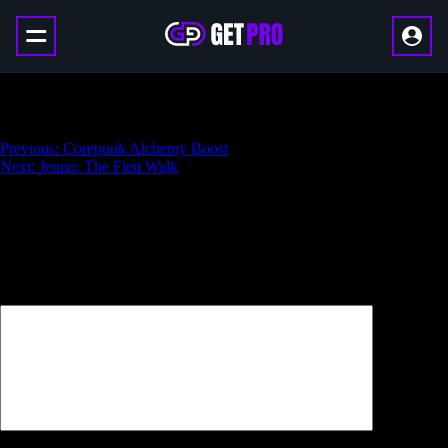
Corepunk Cooking Boost
Навигация
Previous:
Corepunk Alchemy Boost
Next:
Jeuno: The First Walk
по
записям
Добавить комментарий
Ваш адрес email не будет опубликован.
Обязательные поля
помечены
*
Комментарий
*