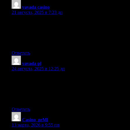
vavada casino
:
21 августа, 2025 в 7:23 дп
Proces tworzenia konta w VAVADA jest bardzo prosty. Przycisk
rejestracji znajduje się w prawym górnym rogu, obok przycisku
logowania i czatu wsparcia. Każdy gracz może mieć tylko jedno
konto. Aby się zarejestrować, należy: Podać numer telefonu lub
adres e-mail.
Ответить
vavada pl
:
24 августа, 2025 в 12:25 дп
Maksymalna kwota bonusu to 2500 rubli. Bonus jest
aktywowany w profilu gracza, a warunek obrotu wynosi x35.
Wcześniejsza wypłata środków z głównego salda jest możliwa,
ale niewykorzystany bonus przepada. Darmowe spiny w
automatach. Popularna opcja bonusu bez depozytu.
Ответить
Casino_geMl
:
13 марта, 2026 в 9:55 пп