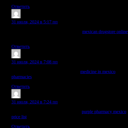
Ответить
ArnoldDuh
:
31 июля, 2024 в 5:17 пп
buying from online mexican pharmacy
mexican drugstore online
mexican rx online
Ответить
Dominicgrelm
:
31 июля, 2024 в 7:08 пп
reputable mexican pharmacies online:
medicine in mexico
pharmacies
— mexican online pharmacies prescription drugs
Ответить
WayneBrunk
:
31 июля, 2024 в 7:24 пп
mexico pharmacies prescription drugs:
purple pharmacy mexico
price list
— medication from mexico pharmacy
Ответить