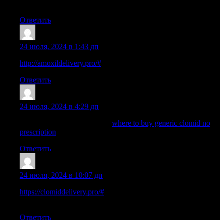
clomid
Ответить
ThomasUnsak
:
24 июля, 2024 в 1:43 дп
http://amoxildelivery.pro/#
prescription for amoxicillin
Ответить
Jamesmop
:
24 июля, 2024 в 4:29 дп
order generic clomid for sale:
where to buy generic clomid no
prescription
— where to buy clomid no prescription
Ответить
ThomasUnsak
:
24 июля, 2024 в 10:07 дп
https://clomiddelivery.pro/#
where to buy generic clomid without
a prescription
Ответить