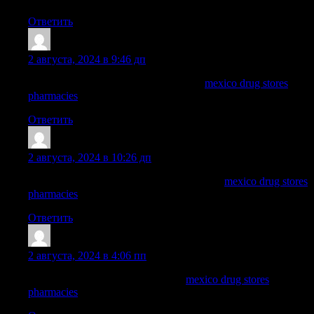
Ответить
Dominicgrelm
:
2 августа, 2024 в 9:46 дп
buying from online mexican pharmacy:
mexico drug stores
pharmacies
— purple pharmacy mexico price list
Ответить
WayneBrunk
:
2 августа, 2024 в 10:26 дп
mexican border pharmacies shipping to usa:
mexico drug stores
pharmacies
— buying from online mexican pharmacy
Ответить
ArnoldDuh
:
2 августа, 2024 в 4:06 пп
п»їbest mexican online pharmacies
mexico drug stores
pharmacies
mexican mail order pharmacies