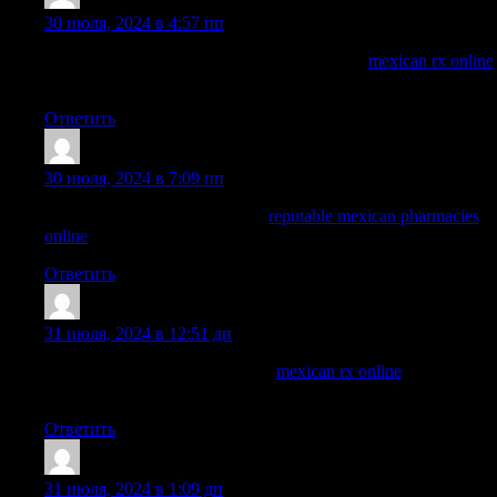
ArnoldDuh
:
30 июля, 2024 в 4:57 пп
mexican online pharmacies prescription drugs
mexican rx online
buying prescription drugs in mexico online
Ответить
WayneBrunk
:
30 июля, 2024 в 7:09 пп
mexico drug stores pharmacies:
reputable mexican pharmacies
online
— pharmacies in mexico that ship to usa
Ответить
Nelsonnog
:
31 июля, 2024 в 12:51 дп
mexican pharmaceuticals online:
mexican rx online
— mexican
mail order pharmacies
Ответить
ArnoldDuh
:
31 июля, 2024 в 1:09 дп