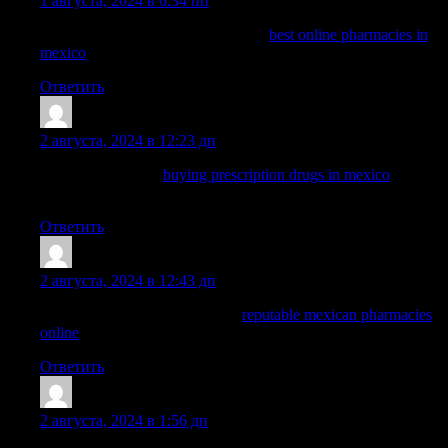
1 августа, 2024 в 6:34 пп
п»їbest mexican online pharmacies:
best online pharmacies in
mexico
— medicine in mexico pharmacies
Ответить
ArnoldDuh
:
2 августа, 2024 в 12:23 дп
mexican pharmacy
buying prescription drugs in mexico
reputable mexican pharmacies online
Ответить
Nelsonnog
:
2 августа, 2024 в 12:43 дп
mexico drug stores pharmacies:
reputable mexican pharmacies
online
— mexican online pharmacies prescription drugs
Ответить
Dominicgrelm
:
2 августа, 2024 в 1:56 дп