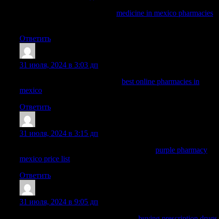
mexico drug stores pharmacies
medicine in mexico pharmacies
mexico pharmacy
Ответить
Dominicgrelm
:
31 июля, 2024 в 3:03 дп
mexican pharmaceuticals online:
best online pharmacies in
mexico
— buying from online mexican pharmacy
Ответить
WayneBrunk
:
31 июля, 2024 в 3:15 дп
buying prescription drugs in mexico online:
purple pharmacy
mexico price list
— mexican rx online
Ответить
Nelsonnog
:
31 июля, 2024 в 9:05 дп
pharmacies in mexico that ship to usa:
buying prescription drugs