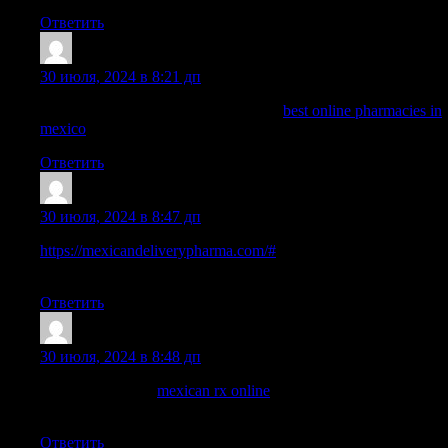
Ответить
Nelsonnog
:
30 июля, 2024 в 8:21 дп
pharmacies in mexico that ship to usa:
best online pharmacies in
mexico
— mexico drug stores pharmacies
Ответить
RichardDiulp
:
30 июля, 2024 в 8:47 дп
https://mexicandeliverypharma.com/#
medication from mexico
pharmacy
Ответить
ArnoldDuh
:
30 июля, 2024 в 8:48 дп
mexican rx online
mexican rx online
reputable mexican
pharmacies online
Ответить