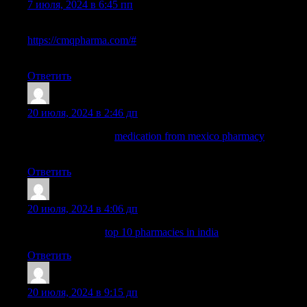
7 июля, 2024 в 6:45 пп
mexican border pharmacies shipping to usa
https://cmqpharma.com/#
best online pharmacies in mexico
medicine in mexico pharmacies
Ответить
MichaelSubre
:
20 июля, 2024 в 2:46 дп
mexican pharmacy:
medication from mexico pharmacy
—
mexican pharmaceuticals online
Ответить
Davididopy
:
20 июля, 2024 в 4:06 дп
indian pharmacy:
top 10 pharmacies in india
— indian pharmacy
Ответить
EdwardGlola
:
20 июля, 2024 в 9:15 дп