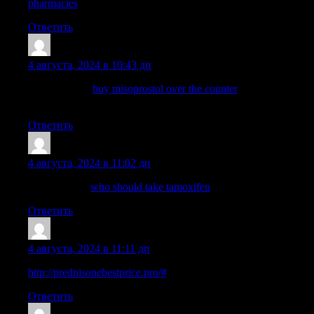
pharmacies
— mexican border pharmacies shipping to usa
Ответить
Robertinsof
:
4 августа, 2024 в 10:43 дп
cytotec online
buy misoprostol over the counter
buy cytotec pills
online cheap
Ответить
MatthewPlacE
:
4 августа, 2024 в 11:02 дп
pct nolvadex:
who should take tamoxifen
— tamoxifen moa
Ответить
Patrickelded
:
4 августа, 2024 в 11:11 дп
http://prednisonebestprice.pro/#
prednisone 1 tablet
Ответить