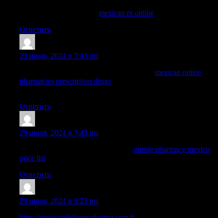
mexican drugstore online
mexican rx online
mexican pharmacy
Ответить
Dominicgrelm
:
29 июля, 2024 в 7:43 пп
buying prescription drugs in mexico online:
mexican online
pharmacies prescription drugs
— purple pharmacy mexico price
list
Ответить
WayneBrunk
:
29 июля, 2024 в 7:43 пп
buying prescription drugs in mexico:
purple pharmacy mexico
price list
— best online pharmacies in mexico
Ответить
RichardDiulp
:
29 июля, 2024 в 9:23 пп
https://mexicandeliverypharma.com/#
medication from mexico