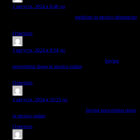
ArnoldDuh
:
1 августа, 2024 в 8:48 дп
mexican mail order pharmacies
medicine in mexico pharmacies
mexico pharmacy
Ответить
Nelsonnog
:
1 августа, 2024 в 8:54 дп
mexican online pharmacies prescription drugs:
buying
prescription drugs in mexico online
— medication from mexico
pharmacy
Ответить
Dominicgrelm
:
1 августа, 2024 в 10:25 дп
buying prescription drugs in mexico:
buying prescription drugs
in mexico online
— п»їbest mexican online pharmacies
Ответить
WayneBrunk
: