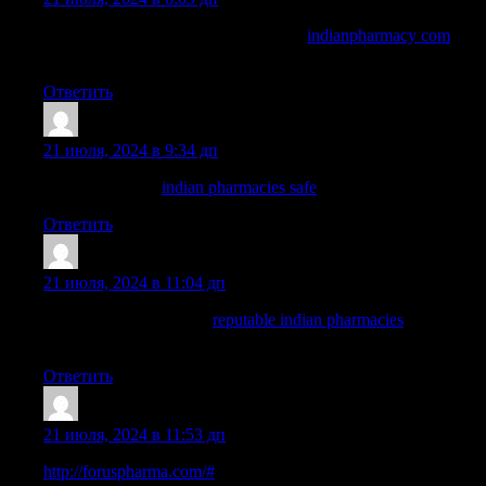
п»їlegitimate online pharmacies india:
indianpharmacy com
—
reputable indian pharmacies
Ответить
Charlesvat
:
21 июля, 2024 в 9:34 дп
indian pharmacy
indian pharmacies safe
indianpharmacy com
Ответить
Davididopy
:
21 июля, 2024 в 11:04 дп
indian pharmacy online:
reputable indian pharmacies
— best
india pharmacy
Ответить
EdwardGlola
:
21 июля, 2024 в 11:53 дп
http://foruspharma.com/#
mexican online pharmacies