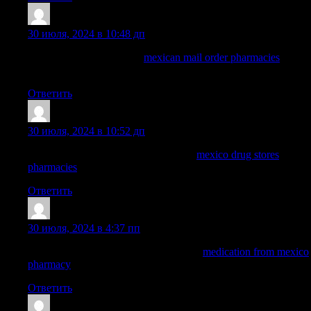
Dominicgrelm
:
30 июля, 2024 в 10:48 дп
mexican drugstore online:
mexican mail order pharmacies
—
mexico pharmacies prescription drugs
Ответить
WayneBrunk
:
30 июля, 2024 в 10:52 дп
pharmacies in mexico that ship to usa:
mexico drug stores
pharmacies
— mexican border pharmacies shipping to usa
Ответить
Nelsonnog
:
30 июля, 2024 в 4:37 пп
buying from online mexican pharmacy:
medication from mexico
pharmacy
— buying from online mexican pharmacy
Ответить