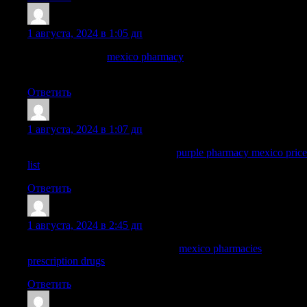
ArnoldDuh
:
1 августа, 2024 в 1:05 дп
mexico pharmacy
mexico pharmacy
pharmacies in mexico that
ship to usa
Ответить
Nelsonnog
:
1 августа, 2024 в 1:07 дп
best online pharmacies in mexico:
purple pharmacy mexico price
list
— purple pharmacy mexico price list
Ответить
Dominicgrelm
:
1 августа, 2024 в 2:45 дп
purple pharmacy mexico price list:
mexico pharmacies
prescription drugs
— mexico drug stores pharmacies
Ответить