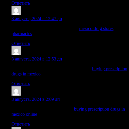
Ответить
Nelsonnog
:
3 августа, 2024 в 12:47 дп
buying prescription drugs in mexico:
mexico drug stores
pharmacies
— mexican pharmaceuticals online
Ответить
Dominicgrelm
:
3 августа, 2024 в 12:53 дп
mexican border pharmacies shipping to usa:
buying prescription
drugs in mexico
— purple pharmacy mexico price list
Ответить
WayneBrunk
:
3 августа, 2024 в 2:09 дп
best online pharmacies in mexico:
buying prescription drugs in
mexico online
— medication from mexico pharmacy
Ответить