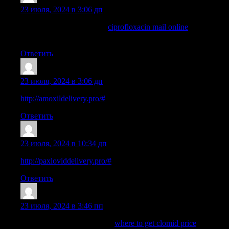
Jamesmop
:
23 июля, 2024 в 3:06 дп
ciprofloxacin order online:
ciprofloxacin mail online
— buy
ciprofloxacin
Ответить
ThomasUnsak
:
23 июля, 2024 в 3:06 дп
http://amoxildelivery.pro/#
over the counter amoxicillin
Ответить
ThomasUnsak
:
23 июля, 2024 в 10:34 дп
http://paxloviddelivery.pro/#
paxlovid generic
Ответить
Jamesmop
:
23 июля, 2024 в 3:46 пп
buying generic clomid price:
where to get clomid price
— get