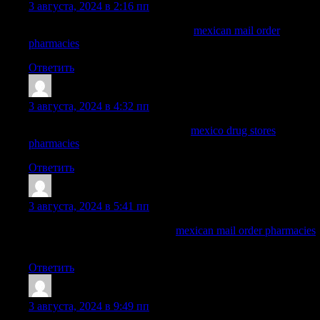
3 августа, 2024 в 2:16 пп
buying prescription drugs in mexico
mexican mail order
pharmacies
mexico drug stores pharmacies
Ответить
Nelsonnog
:
3 августа, 2024 в 4:32 пп
medication from mexico pharmacy:
mexico drug stores
pharmacies
— mexican rx online
Ответить
WayneBrunk
:
3 августа, 2024 в 5:41 пп
medicine in mexico pharmacies:
mexican mail order pharmacies
— mexican mail order pharmacies
Ответить
ArnoldDuh
:
3 августа, 2024 в 9:49 пп