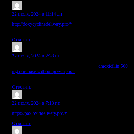
ThomasUnsak
:
22 июля, 2024 в 11:14 дп
http://doxycyclinedelivery.pro/#
doxycycline brand name in
india
Ответить
Jamesmop
:
22 июля, 2024 в 2:28 пп
where can i buy amoxicillin over the counter:
amoxicillin 500
mg purchase without prescription
— where can i get amoxicillin
500 mg
Ответить
ThomasUnsak
:
22 июля, 2024 в 7:13 пп
https://paxloviddelivery.pro/#
paxlovid cost without insurance
Ответить