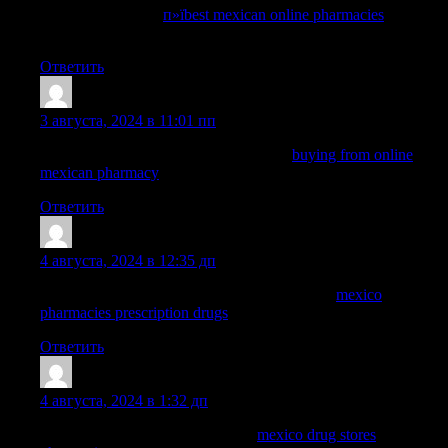
mexican pharmacy
п»їbest mexican online pharmacies
mexican
border pharmacies shipping to usa
Ответить
Dominicgrelm
:
3 августа, 2024 в 11:01 пп
buying from online mexican pharmacy:
buying from online
mexican pharmacy
— mexico pharmacies prescription drugs
Ответить
Nelsonnog
:
4 августа, 2024 в 12:35 дп
mexican online pharmacies prescription drugs:
mexico
pharmacies prescription drugs
— mexico drug stores pharmacies
Ответить
WayneBrunk
:
4 августа, 2024 в 1:32 дп
best online pharmacies in mexico:
mexico drug stores