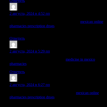
Ответить
Nelsonnog
:
2 августа, 2024 в 4:52 пп
mexican online pharmacies prescription drugs:
mexican online
pharmacies prescription drugs
— medication from mexico
pharmacy
Ответить
Dominicgrelm
:
2 августа, 2024 в 5:29 пп
buying prescription drugs in mexico:
medicine in mexico
pharmacies
— mexico drug stores pharmacies
Ответить
WayneBrunk
:
2 августа, 2024 в 6:27 пп
buying prescription drugs in mexico online:
mexican online
pharmacies prescription drugs
— pharmacies in mexico that ship
to usa