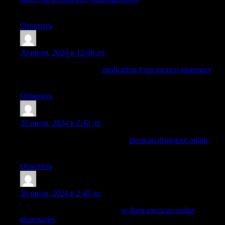
pharmacy
Ответить
ArnoldDuh
:
30 июля, 2024 в 12:48 дп
mexican drugstore online
medication from mexico pharmacy
purple pharmacy mexico price list
Ответить
Dominicgrelm
:
30 июля, 2024 в 2:42 дп
best online pharmacies in mexico:
mexican drugstore online
—
mexico drug stores pharmacies
Ответить
WayneBrunk
:
30 июля, 2024 в 2:48 дп
mexico drug stores pharmacies:
п»їbest mexican online
pharmacies
— best online pharmacies in mexico