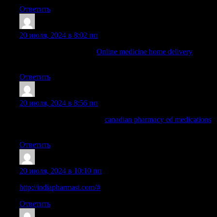
Ответить
Davididopy
:
20 июля, 2024 в 8:02 пп
indian pharmacy paypal:
Online medicine home delivery
—
world pharmacy india
Ответить
MichaelSubre
:
20 июля, 2024 в 8:56 пп
canadian pharmacy ratings:
canadian pharmacy ed medications
— online pharmacy canada
Ответить
EdwardGlola
:
20 июля, 2024 в 10:10 пп
http://indiapharmast.com/#
top online pharmacy india
Ответить