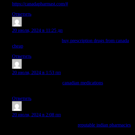
https://canadapharmast.com/#
best rated canadian pharmacy
Ответить
MichaelSubre
:
20 июля, 2024 в 11:25 дп
canadian pharmacy india:
buy prescription drugs from canada
cheap
— canadian drugs pharmacy
Ответить
Charlesvat
:
20 июля, 2024 в 1:53 пп
canadian pharmacy prices
canadian medications
www
canadianonlinepharmacy
Ответить
Davididopy
:
20 июля, 2024 в 2:08 пп
reputable indian online pharmacy:
reputable indian pharmacies
— Online medicine order