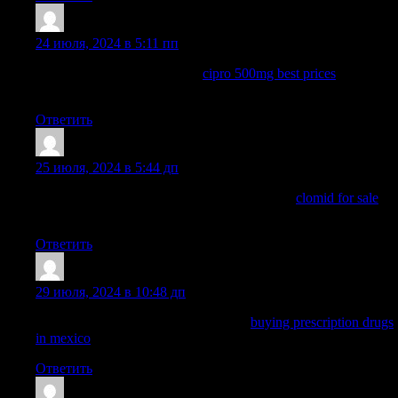
Jamesmop
:
24 июля, 2024 в 5:11 пп
where can i buy cipro online:
cipro 500mg best prices
— buy
cipro no rx
Ответить
Jamesmop
:
25 июля, 2024 в 5:44 дп
can i buy generic clomid without prescription:
clomid for sale
—
can you buy generic clomid tablets
Ответить
ArnoldDuh
:
29 июля, 2024 в 10:48 дп
mexico pharmacies prescription drugs
buying prescription drugs
in mexico
purple pharmacy mexico price list
Ответить