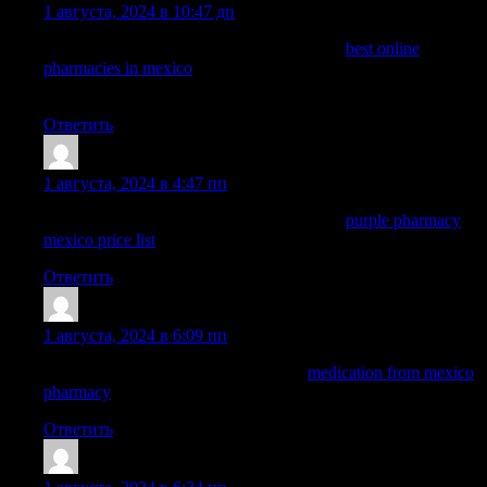
1 августа, 2024 в 10:47 дп
buying prescription drugs in mexico online:
best online
pharmacies in mexico
— buying prescription drugs in mexico
online
Ответить
Nelsonnog
:
1 августа, 2024 в 4:47 пп
buying prescription drugs in mexico online:
purple pharmacy
mexico price list
— mexico pharmacies prescription drugs
Ответить
Dominicgrelm
:
1 августа, 2024 в 6:09 пп
pharmacies in mexico that ship to usa:
medication from mexico
pharmacy
— mexican border pharmacies shipping to usa
Ответить
WayneBrunk
: