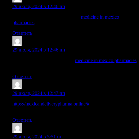
Dominicgrelm
:
29 июля, 2024 в 12:46 пп
purple pharmacy mexico price list:
medicine in mexico
pharmacies
— buying prescription drugs in mexico
Ответить
WayneBrunk
:
29 июля, 2024 в 12:46 пп
mexico drug stores pharmacies:
medicine in mexico pharmacies
— purple pharmacy mexico price list
Ответить
RichardDiulp
:
29 июля, 2024 в 12:47 пп
https://mexicandeliverypharma.online/#
reputable mexican
pharmacies online
Ответить
ArnoldDuh
:
29 июля, 2024 в 5:51 пп