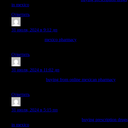
in mexico
— medication from mexico pharmacy
Ответить
ArnoldDuh
:
31 июля, 2024 в 9:12 дп
mexico pharmacy
mexico pharmacy
buying prescription drugs
in mexico online
Ответить
Dominicgrelm
:
31 июля, 2024 в 11:02 дп
mexican rx online:
buying from online mexican pharmacy
—
mexican mail order pharmacies
Ответить
Nelsonnog
:
31 июля, 2024 в 5:15 пп
mexico pharmacies prescription drugs:
buying prescription drugs
in mexico
— mexican drugstore online