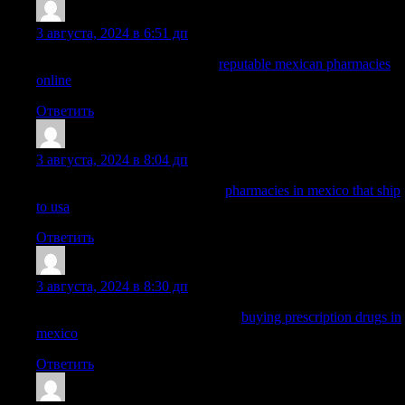
ArnoldDuh
:
3 августа, 2024 в 6:51 дп
medicine in mexico pharmacies
reputable mexican pharmacies
online
mexican pharmaceuticals online
Ответить
Dominicgrelm
:
3 августа, 2024 в 8:04 дп
mexican pharmaceuticals online:
pharmacies in mexico that ship
to usa
— mexico drug stores pharmacies
Ответить
Nelsonnog
:
3 августа, 2024 в 8:30 дп
medication from mexico pharmacy:
buying prescription drugs in
mexico
— medication from mexico pharmacy
Ответить
ArnoldDuh
: