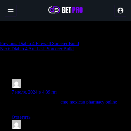
Diablo 4 Ice Shards Sorcerer Build
Навигация
Previous:
Diablo 4 Firewall Sorcerer Build
Next:
Diablo 4 Arc Lash Sorcerer Build
по
записям
1 397 thoughts on “
Diablo 4 Ice Shards
Sorcerer Build
”
Roccojourn
:
7 июля, 2024 в 4:39 пп
mexican drugstore online:
cmq mexican pharmacy online
—
mexico pharmacy
Ответить
Vincentjam
: