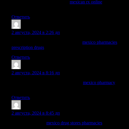
mexico drug stores pharmacies:
mexican rx online
— reputable
mexican pharmacies online
Ответить
WayneBrunk
:
2 августа, 2024 в 2:26 дп
mexico pharmacies prescription drugs:
mexico pharmacies
prescription drugs
— mexico drug stores pharmacies
Ответить
ArnoldDuh
:
2 августа, 2024 в 8:16 дп
buying from online mexican pharmacy
mexico pharmacy
mexico pharmacy
Ответить
Nelsonnog
:
2 августа, 2024 в 8:45 дп
mexican rx online:
mexico drug stores pharmacies
— п»їbest
mexican online pharmacies