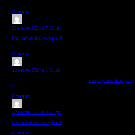
prescription drugs
Ответить
ThomasUnsak
:
21 июля, 2024 в 7:10 пп
http://amoxildelivery.pro/#
where can i buy amoxicillin without
prec
Ответить
Jamesmop
:
22 июля, 2024 в 1:51 дп
doxycycline over the counter singapore:
doxycycline 50 mg buy
uk
— doxycycline online purchase
Ответить
ThomasUnsak
:
22 июля, 2024 в 3:10 дп
http://clomiddelivery.pro/#
rx clomid
Ответить