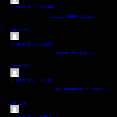
Charlesvat
:
20 июля, 2024 в 11:49 пп
best canadian pharmacy
canada discount pharmacy
pharmacy in
canada
Ответить
Davididopy
:
21 июля, 2024 в 12:53 дп
canadian pharmacy india:
canadian valley pharmacy
—
canadian pharmacies that deliver to the us
Ответить
MichaelSubre
:
21 июля, 2024 в 5:41 дп
vipps canadian pharmacy:
legit canadian online pharmacy
—
canadian pharmacy scam
Ответить
Davididopy
:
21 июля, 2024 в 6:09 дп