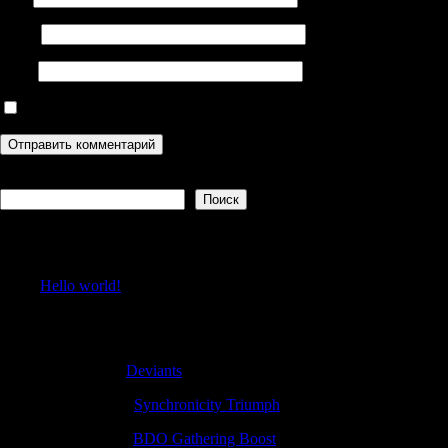
Email
Сайт
Сохранить моё имя, email и адрес сайта в этом браузере дл
Поиск
Поиск
Recent Posts
Hello world!
Recent Comments
GeorgeBix
к
Deviants
Rodneyvitly
к
Synchronicity Triumph
JamesKeerb
к
BDO Gathering Boost