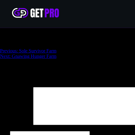
Doomsday Farm
Навигация
Previous:
Sole Survivor Farm
Next:
Gnawing Hunger Farm
по
записям
Добавить комментарий
Ваш адрес email не будет опубликован.
Обязательные поля поме
Комментарий
*
Имя