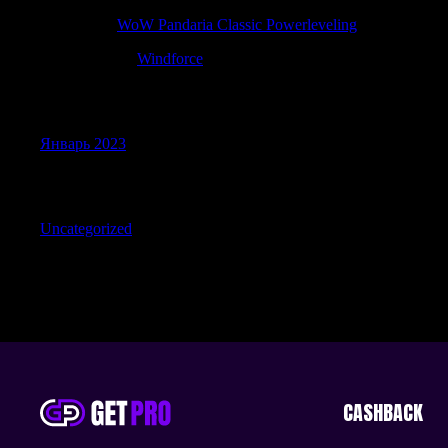
Jamesnex
к
WoW Pandaria Classic Powerleveling
Randallcarse
к
Windforce
Archives
Январь 2023
Categories
Uncategorized
CASHBACK