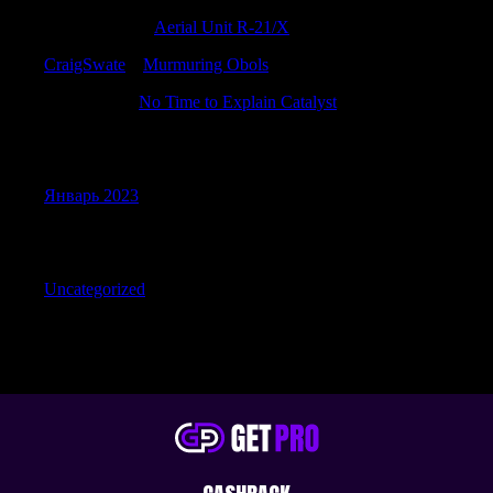
Charlesseend
к
Aerial Unit R-21/X
CraigSwate
к
Murmuring Obols
Richarddut
к
No Time to Explain Catalyst
Archives
Январь 2023
Categories
Uncategorized