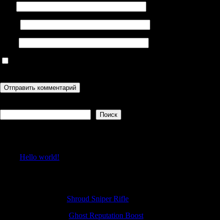
Имя
Email
Сайт
Сохранить моё имя, email и адрес сайта в этом браузере для
последующих моих комментариев.
Поиск
Поиск
Recent Posts
Hello world!
Recent Comments
RonaldBlive
к
Shroud Sniper Rifle
Gilbertamace
к
Ghost Reputation Boost