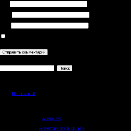
Имя
Email
Сайт
Сохранить моё имя, email и адрес сайта в этом браузере для
последующих моих комментариев.
Поиск
Поиск
Recent Posts
Hello world!
Recent Comments
Sheldonsouro
к
Arena 3v3
JamesKeerb
к
Adventure Starts Bundle