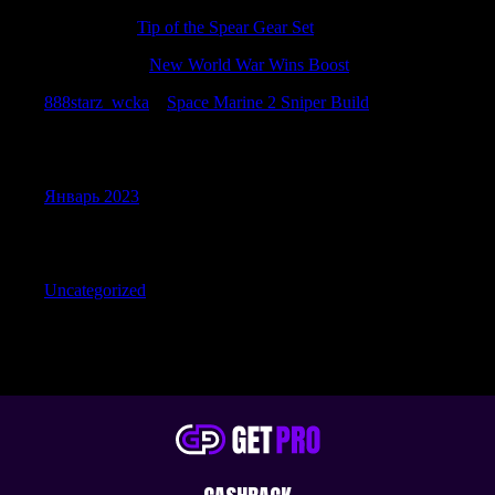
Calebusats
к
Tip of the Spear Gear Set
Matthewkap
к
New World War Wins Boost
888starz_wcka
к
Space Marine 2 Sniper Build
Archives
Январь 2023
Categories
Uncategorized