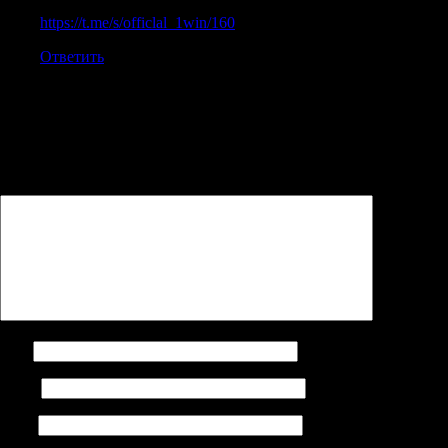
https://t.me/s/officlal_1win/160
Ответить
Добавить комментарий
Ваш адрес email не будет опубликован.
Обязательные поля
помечены
*
Комментарий
*
Имя
Email
Сайт