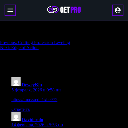
Witch Queen Campaign Completion
Навигация
Previous:
Crafting Profession Leveling
Next:
Edge of Action
по
записям
2 thoughts on “
Witch Queen Campaign
Completion
”
DeweyKip
:
5 февраля, 2026 в 9:58 пп
https://t.me/s/ed_1xbet/72
Ответить
Daviderolo
:
14 февраля, 2026 в 5:53 пп