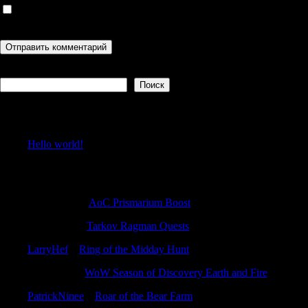
Сохранить моё имя, email и адрес сайта в этом браузере для
последующих моих комментариев.
Поиск
Поиск
Recent Posts
Hello world!
Recent Comments
Justinpeage
к
AoC Prismarium Boost
Richarddut
к
Tarkov Ragman Quests
LarryHef
к
Ring of the Midday Hunt
RobertGer
к
WoW Season of Discovery Earth and Fire
PatrickNinee
к
Roar of the Bear Farm